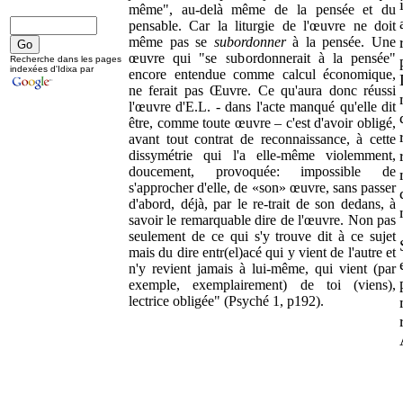
même", au-delà même de la pensée et du
pensable. Car la liturgie de l'œuvre ne doit
même pas se
subordonner
à la pensée. Une
œuvre qui "se subordonnerait à la pensée"
Recherche dans les pages
indexées d'Idixa par
encore entendue comme calcul économique,
ne ferait pas Œuvre. Ce qu'aura donc réussi
l'œuvre d'E.L. - dans l'acte manqué qu'elle dit
être, comme toute œuvre – c'est d'avoir obligé,
avant tout contrat de reconnaissance, à cette
dissymétrie qui l'a elle-même violemment,
doucement, provoquée: impossible de
s'approcher d'elle, de «son» œuvre, sans passer
d'abord, déjà, par le re-trait de son dedans, à
savoir le remarquable dire de l'œuvre. Non pas
seulement de ce qui s'y trouve dit à ce sujet
mais du dire entr(el)acé qui y vient de l'autre et
n'y revient jamais à lui-même, qui vient (par
exemple, exemplairement) de toi (viens),
lectrice obligée" (Psyché 1, p192).