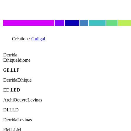
Création :
Guilgal
Derrida
EthiqueIdiome
GE.LLF
DerridaEthique
ED.LED
ArchiOeuvreLevinas
DI.LLD
DerridaLevinas
FM.LLM