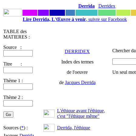
Derrida
Derridex
Lire Derrida, L'Œuvre à venir
, suivre sur Facebook
TABLE des
MATIERES :
Source :
Chercher da
DERRIDEX
Index des termes
Titre :
de l'oeuvre
Un seul mot
Thème 1 :
de
Jacques Derrida
Thème 2 :
L'éthique avant l'éthique,
c'est "l'éthique même"
Sources (
*
) :
Derrida, l'éthique
Jacques
Derrida
-