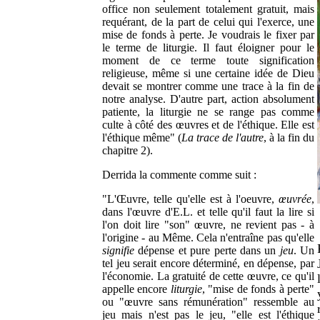
office non seulement totalement gratuit, mais
requérant, de la part de celui qui l'exerce, une
mise de fonds à perte. Je voudrais le fixer par
le terme de liturgie. Il faut éloigner pour le
moment de ce terme toute signification
religieuse, même si une certaine idée de Dieu
devait se montrer comme une trace à la fin de
notre analyse. D'autre part, action absolument
patiente, la liturgie ne se range pas comme
culte à côté des œuvres et de l'éthique. Elle est
l'éthique même" (
La trace de l'autre
, à la fin du
chapitre 2).
Derrida la commente comme suit :
"L'Œuvre, telle qu'elle est à l'oeuvre,
œuvrée
,
dans l'œuvre d'E.L. et telle qu'il faut la lire si
l'on doit lire "son" œuvre, ne revient pas - à
l'origine - au Même. Cela n'entraîne pas qu'elle
signifie
dépense et pure perte dans un
jeu
. Un
tel jeu serait encore déterminé, en dépense, par
l'économie. La gratuité de cette œuvre, ce qu'il
appelle encore
liturgie
, "mise de fonds à perte"
ou "œuvre sans rémunération" ressemble au
jeu mais n'est pas le jeu, "elle est l'éthique