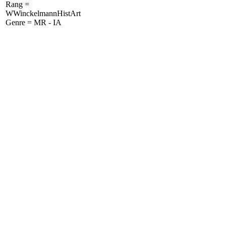
Rang =
WWinckelmannHistArt
Genre = MR - IA