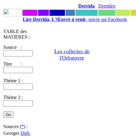
Derrida
Derridex
Lire Derrida, L'Œuvre à venir
, suivre sur Facebook
TABLE des
MATIERES :
Source :
Les collectes de
l'Orloeuvre
Titre :
Thème 1 :
Thème 2 :
Sources (
*
) :
Georges
Didi-