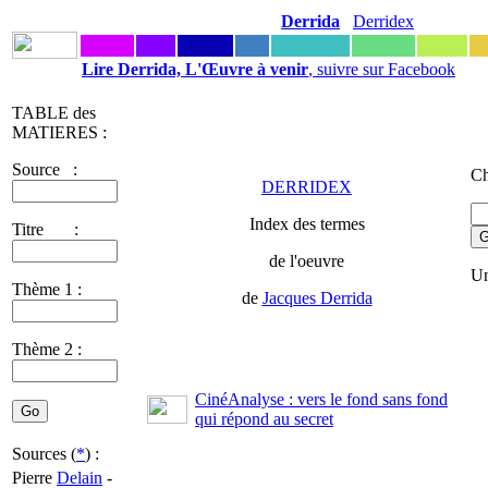
Derrida
Derridex
Lire Derrida, L'Œuvre à venir
, suivre sur Facebook
TABLE des
MATIERES :
Source :
Ch
DERRIDEX
Index des termes
Titre :
de l'oeuvre
Un
Thème 1 :
de
Jacques Derrida
Thème 2 :
CinéAnalyse : vers le fond sans fond
qui répond au secret
Sources (
*
) :
Pierre
Delain
-