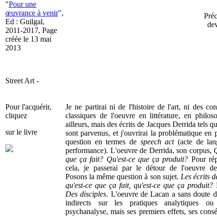
"
Pour une
œuvrance à venir
",
Préc
Ed : Guilgal,
dev
2011-2017, Page
créée le 13 mai
2013
Street Art -
Pour l'acquérir,
Je ne partirai ni de l'histoire de l'art, ni des co
cliquez
classiques de l'oeuvre en littérature, en philos
ailleurs, mais des écrits de Jacques Derrida tels qu
sur le livre
sont parvenus, et j'ouvrirai la problématique en 
question en termes de
speech act
(acte de la
performance). L'oeuvre de Derrida, son corpus,
Q
que ça fait? Qu'est-ce que ça produit?
Pour ré
cela, je passerai par le détour de l'oeuvre d
Posons la même question à son sujet.
Les écrits 
qu'est-ce que ça fait, qu'est-ce que ça produit?
D
Des disciples
. L'oeuvre de Lacan a sans doute de
indirects sur les pratiques analytiques ou
psychanalyse, mais ses premiers effets, ses cons