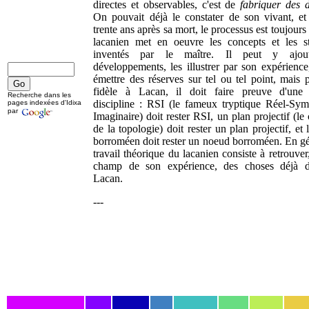
directes et observables, c'est de
fabriquer des d
On pouvait déjà le constater de son vivant, et
trente ans après sa mort, le processus est toujours 
lacanien met en oeuvre les concepts et les st
inventés par le maître. Il peut y ajou
développements, les illustrer par son expérience
émettre des réserves sur tel ou tel point, mais 
fidèle à Lacan, il doit faire preuve d'une 
Recherche dans les
discipline : RSI (le fameux tryptique Réel-Sym
pages indexées d'Idixa
par
Imaginaire) doit rester RSI, un plan projectif (le
de la topologie) doit rester un plan projectif, et
borroméen doit rester un noeud borroméen. En gén
travail théorique du lacanien consiste à retrouver
champ de son expérience, des choses déjà d
Lacan.
---