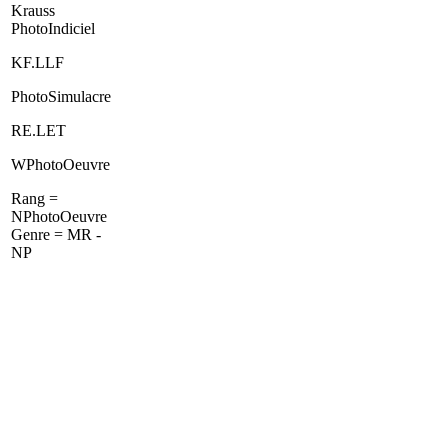
Krauss
PhotoIndiciel
KF.LLF
PhotoSimulacre
RE.LET
WPhotoOeuvre
Rang =
NPhotoOeuvre
Genre = MR -
NP