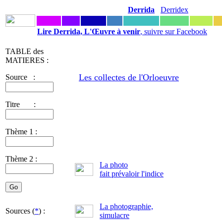
Derrida
Derridex
Lire Derrida, L'Œuvre à venir
, suivre sur Facebook
TABLE des
MATIERES :
Les collectes de l'Orloeuvre
Source :
Titre :
Thème 1 :
Thème 2 :
La photo
fait prévaloir l'indice
La photographie,
Sources (
*
) :
simulacre