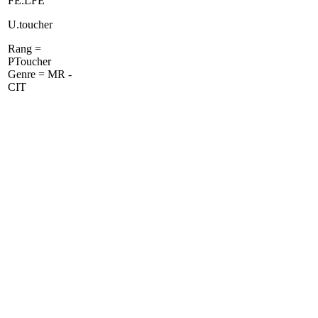
FE.LFE
U.toucher
Rang =
PToucher
Genre = MR -
CIT