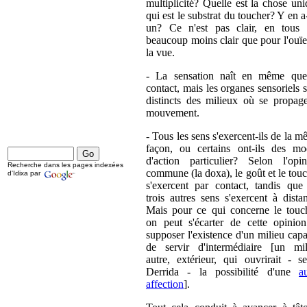
multiplicité? Quelle est la chose un
qui est le substrat du toucher? Y en a-
un? Ce n'est pas clair, en tous 
beaucoup moins clair que pour l'ouï
la vue.
- La sensation naît en même que
contact, mais les organes sensoriels 
distincts des milieux où se propage
mouvement.
- Tous les sens s'exercent-ils de la 
façon, ou certains ont-ils des mo
d'action particulier? Selon l'opin
Recherche dans les pages indexées
commune (la doxa), le goût et le tou
d'Idixa par
s'exercent par contact, tandis que 
trois autres sens s'exercent à dista
Mais pour ce qui concerne le touch
on peut s'écarter de cette opinion
supposer l'existence d'un milieu cap
de servir d'intermédiaire [un mil
autre, extérieur, qui ouvrirait - s
Derrida - la possibilité d'une
a
affection
].