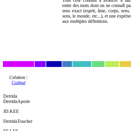
Tout cela conduit à avancer à tâto
entre des mots dont on ne connaît pa
sens exact (esprit, âme, corps, sens,
sens, le monde, etc...), et une expéri
aux multiples définitions.
Création :
Guilgal
Derrida
DerridaAporie
JD.KEE
DerridaToucher