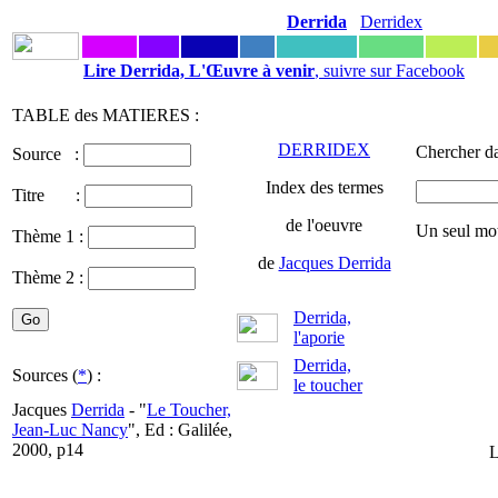
Derrida
Derridex
Lire Derrida, L'Œuvre à venir
, suivre sur Facebook
TABLE des MATIERES :
DERRIDEX
Chercher da
Source :
Index des termes
Titre :
de l'oeuvre
Un seul mot
Thème 1 :
de
Jacques Derrida
Thème 2 :
Derrida,
l'aporie
Derrida,
Sources (
*
) :
le toucher
Jacques
Derrida
- "
Le Toucher,
Jean-Luc Nancy
", Ed : Galilée,
2000, p14
L