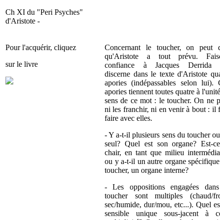
Ch XI du "Peri Psyches"
d'Aristote -
Pour l'acquérir, cliquez
Concernant le toucher, on peut d
qu'Aristote a tout prévu. Fais
sur le livre
confiance à Jacques Derrida 
discerne dans le texte d'Aristote qu
apories (indépassables selon lui). 
apories tiennent toutes quatre à l'unit
sens de ce mot : le toucher. On ne 
ni les franchir, ni en venir à bout : il 
faire avec elles.
- Y a-t-il plusieurs sens du toucher o
seul? Quel est son organe? Est-ce
chair, en tant que milieu intermédia
ou y a-t-il un autre organe spécifiqu
toucher, un organe interne?
- Les oppositions engagées dans
toucher sont multiples (chaud/fro
sec/humide, dur/mou, etc...). Quel es
sensible unique sous-jacent à ce