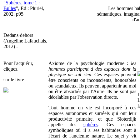
"
Sphères, tome 1 :
Bulles
", Ed : Pluriel,
Les hommes habit
2002, p95
sémantiques, imaginai
d'a
Dedans-dehors
(Angeline Lafauchais,
2012) -
Pour l'acquérir,
Axiome de la psychologie moderne :
les
cliquez
hommes participent à des espaces dont la
physique ne sait rien
. Ces espaces peuvent
sur le livre
être conscients ou inconscients, honorables
ou scandaleux. Ils peuvent appartenir au moi
ou être absorbés par l'Autre. Ils ne sont pas
D
décelables par l'observation directe.
L
l
Tout homme en vie est incorporé à ces
espaces autonomes et surréels qui ont leur
productivité primaire, et que Sloterdijk
appelle des
sphères
. Ces espaces
symboliques où il a ses habitudes sont à
l'écart de l'ancienne nature. Le sujet y vit