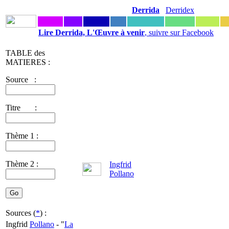
Derrida
Derridex
Lire Derrida, L'Œuvre à venir
, suivre sur Facebook
TABLE des
MATIERES :
Source :
Titre :
Thème 1 :
Thème 2 :
Ingfrid
Pollano
Sources (
*
) :
Ingfrid
Pollano
- "
La