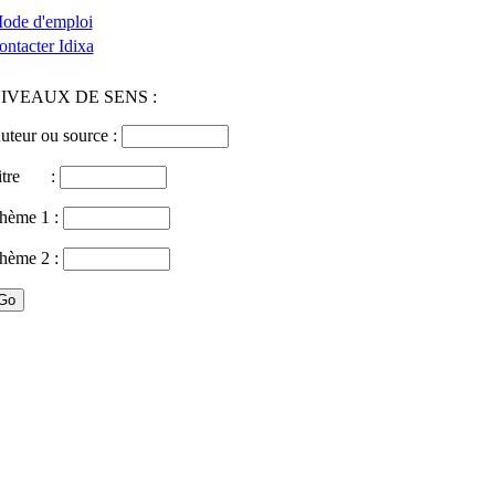
ode d'emploi
ontacter Idixa
IVEAUX DE SENS :
uteur ou source :
itre :
hème 1 :
hème 2 :