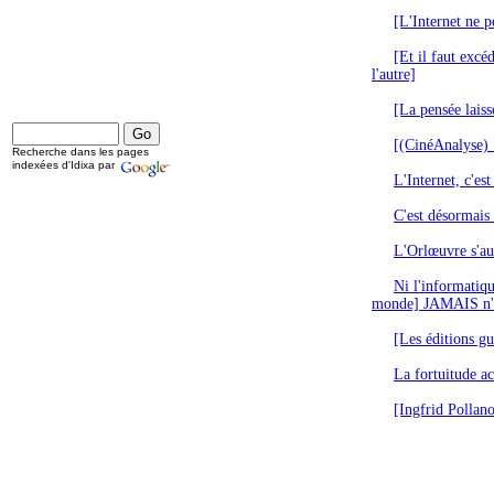
[L'Internet ne p
[Et il faut excé
l'autre]
[La pensée laiss
[(CinéAnalyse) :
Recherche dans les pages
indexées d'Idixa par
L'Internet, c'est
C'est désormais 
L'Orlœuvre s'aut
Ni l'informatiqu
monde] JAMAIS n'a
[Les éditions gu
La fortuitude a
[Ingfrid Pollan