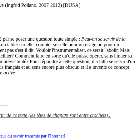
tive (Ingfrid Pollano, 2007-2012) [DUSA]
 par se poser une question toute simple :
Peut-on se servir de la
on tabler sur elle, compter sur elle pour un usage ou pour un
nt pas s'est-il dit. Vouloir l'instrumentaliser, ce serait l'abolir. Mais
ciliter? Comment faire en sorte qu'elle puisse opérer, sans limiter sa
imprévisibilité? Pour répondre à cette question, il a fallu se servir d'un
us français et au sens encore plus obscur, et il a inventé ce concept
de active
.
------
r de ce texte (les têtes de chapitre sont entre crochets) :
teur du savoir transmis par l'Internet]