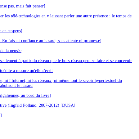
ense pas, mais fait penser]
der les télé-technologies en y laissant parler une autre présence : le temps de
e en suspens]
 En faisant confiance au hasard, sans attente ni promesse]
 de la pensée
seulement à partir du réseau que le hors-réseau peut se faire et se concevoir
oédite à mesure qu'elle s'écrit
e, ni l'Internet, ni les réseaux [ni même tout le savoir hypertextuel du
boliront le hasard
ilgaliennes, au bord du livre]
ctive (Ingfrid Pollano, 2007-2012) [DUSA]
o]