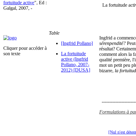
fortuitude active
", Ed :
La fortuitude ac
Galgal, 2007, -
Table
Ingfrid a commencé
[Ingfrid Pollano]
sérenpendité?
Peut-
Cliquer pour accéder à
résultat? Certaineme
son texte
La fortuitude
comment alors la fa
active (Ingfrid
qualité première, l'
Pollano, 2007-
mot un petit peu pl
2012) [DUSA]
bizarre,
la fortuitu
----------------------
Formulations à parti
[Nul n'est déten