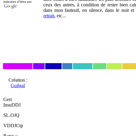
indexées d'Idixa par
ceux des autres, à condition de rester bien ca
dans mon fauteuil, en silence, dans le noir et
retrait
, etc...
Création :
Guilgal
Gert
InsuDDJ
SL.OJQ
VDDJCtp
Rang =