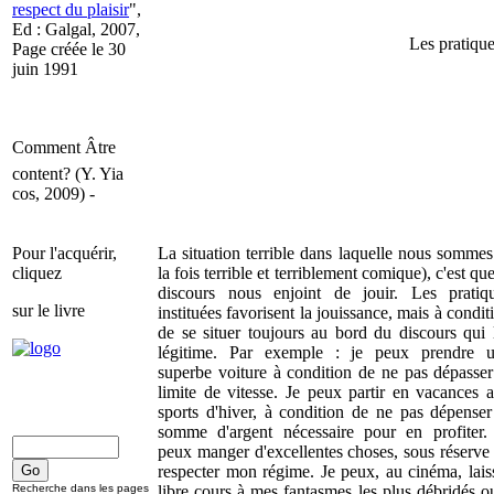
respect du plaisir
",
Ed : Galgal, 2007,
Les pratique
Page créée le 30
juin 1991
Comment Âtre
content? (Y. Yia
cos, 2009) -
Pour l'acquérir,
La situation terrible dans laquelle nous sommes
cliquez
la fois terrible et terriblement comique), c'est que
discours nous enjoint de jouir. Les pratiq
sur le livre
instituées favorisent la jouissance, mais à condit
de se situer toujours au bord du discours qui 
légitime. Par exemple : je peux prendre 
superbe voiture à condition de ne pas dépasser
limite de vitesse. Je peux partir en vacances 
sports d'hiver, à condition de ne pas dépenser
somme d'argent nécessaire pour en profiter.
peux manger d'excellentes choses, sous réserve
respecter mon régime. Je peux, au cinéma, lais
Recherche dans les pages
libre cours à mes fantasmes les plus débridés o