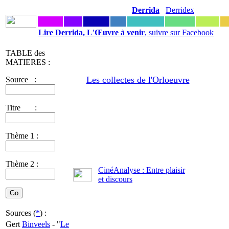
Derrida
Derridex
Lire Derrida, L'Œuvre à venir
, suivre sur Facebook
TABLE des
MATIERES :
Les collectes de l'Orloeuvre
Source :
Titre :
Thème 1 :
Thème 2 :
CinéAnalyse : Entre plaisir
et discours
Sources (
*
) :
Gert
Binveels
- "
Le