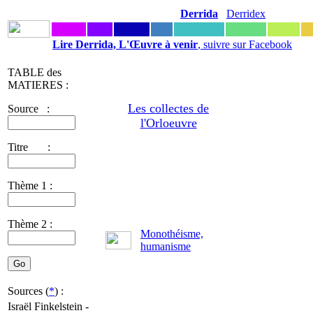
Derrida
Derridex
Lire Derrida, L'Œuvre à venir
, suivre sur Facebook
TABLE des
MATIERES :
Les collectes de
Source :
l'Orloeuvre
Titre :
Thème 1 :
Thème 2 :
Monothéisme,
humanisme
Sources (
*
) :
Israël Finkelstein -