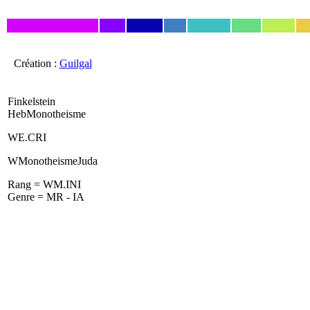
Création :
Guilgal
Finkelstein
HebMonotheisme
WE.CRI
WMonotheismeJuda
Rang = WM.INI
Genre = MR - IA