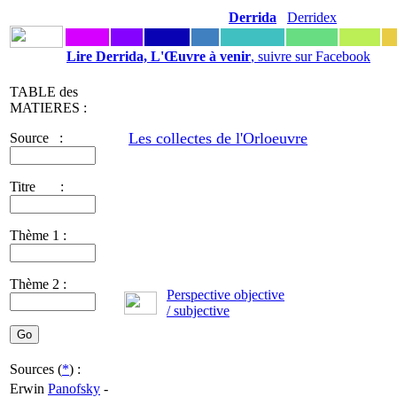
Derrida
Derridex
Lire Derrida, L'Œuvre à venir
, suivre sur Facebook
TABLE des
MATIERES :
Les collectes de l'Orloeuvre
Source :
Titre :
Thème 1 :
Thème 2 :
Perspective objective
/ subjective
Sources (
*
) :
Erwin
Panofsky
-