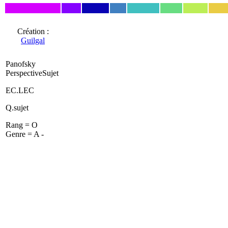
Création :
Guilgal
Panofsky
PerspectiveSujet
EC.LEC
Q.sujet
Rang = O
Genre = A -