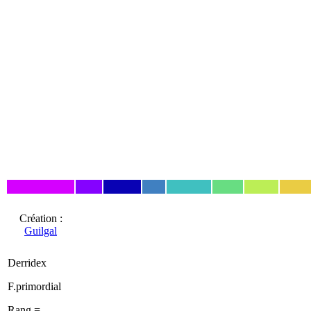
Création :
Guilgal
Derridex
F.primordial
Rang =