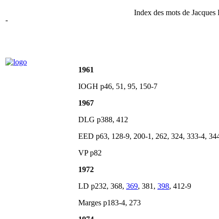
Index des mots de Jacques D
-
1961
IOGH p46, 51, 95, 150-7
1967
DLG p388, 412
EED p63, 128-9, 200-1, 262, 324, 333-4, 34
VP p82
1972
LD p232, 368,
369
, 381,
398
, 412-9
Marges p183-4, 273