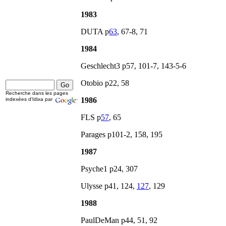
1983
DUTA p
63
, 67-8, 71
1984
Geschlecht3 p57, 101-7, 143-5-6
Otobio p22, 58
Recherche dans les pages
1986
indexées d'Idixa par
FLS p
57
, 65
Parages p101-2, 158, 195
1987
Psyche1 p24, 307
Ulysse p41, 124,
127
, 129
1988
PaulDeMan p44, 51, 92