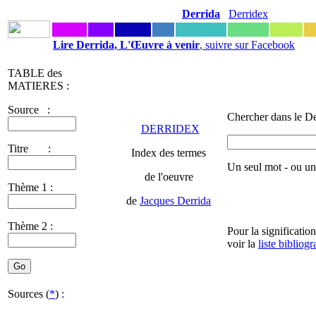
Derrida
Derridex
Lire Derrida, L'Œuvre à venir
, suivre sur Facebook
TABLE des
MATIERES :
Source :
Chercher dans le De
DERRIDEX
Titre :
Index des termes
Un seul mot - ou u
de l'oeuvre
Thème 1 :
de
Jacques Derrida
Thème 2 :
Pour la significatio
voir la
liste bibliog
Sources (
*
) :