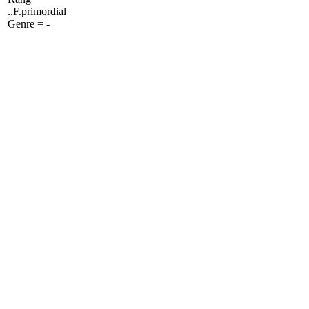
..F.primordial
Genre = -