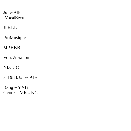
JonesAllen
IVocalSecret
JI.KLL
ProMusique
MP.BBB
VoixVibration
NI.CCC
zi.1988.Jones.Allen
Rang = YVB
Genre = MK - NG