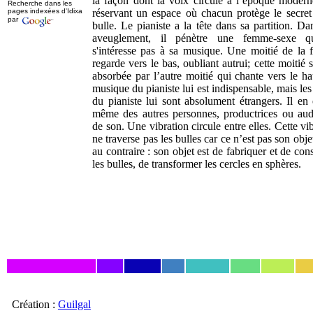
la façon dont la voix circule à l’époque modern
Recherche dans les
pages indexées d'Idixa
réservant un espace où chacun protège le secret
par
bulle. Le pianiste a la tête dans sa partition. D
aveuglement, il pénètre une femme-sexe q
s'intéresse pas à sa musique. Une moitié de la
regarde vers le bas, oubliant autrui; cette moitié
absorbée par l’autre moitié qui chante vers le ha
musique du pianiste lui est indispensable, mais les
du pianiste lui sont absolument étrangers. Il en 
même des autres personnes, productrices ou audi
de son. Une vibration circule entre elles. Cette vi
ne traverse pas les bulles car ce n’est pas son obje
au contraire : son objet est de fabriquer et de con
les bulles, de transformer les cercles en sphères.
Création :
Guilgal