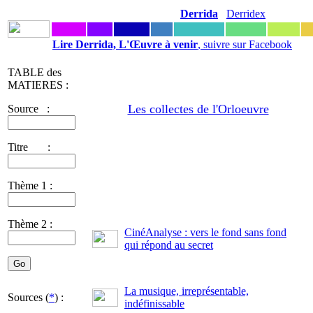
Derrida
Derridex
Lire Derrida, L'Œuvre à venir
, suivre sur Facebook
TABLE des
MATIERES :
Les collectes de l'Orloeuvre
Source :
Titre :
Thème 1 :
Thème 2 :
CinéAnalyse : vers le fond sans fond
qui répond au secret
La musique, irreprésentable,
Sources (
*
) :
indéfinissable