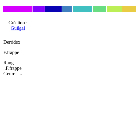
Création :
Guilgal
Derridex
F.frappe
Rang =
..F.frappe
Genre = -