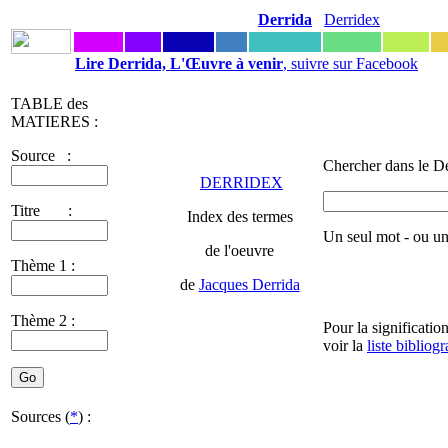
Derrida
Derridex
Lire Derrida, L'Œuvre à venir
, suivre sur Facebook
TABLE des
MATIERES :
Source :
Chercher dans le De
DERRIDEX
Titre :
Index des termes
Un seul mot - ou u
de l'oeuvre
Thème 1 :
de
Jacques Derrida
Thème 2 :
Pour la significatio
voir la
liste bibliog
Sources (
*
) :