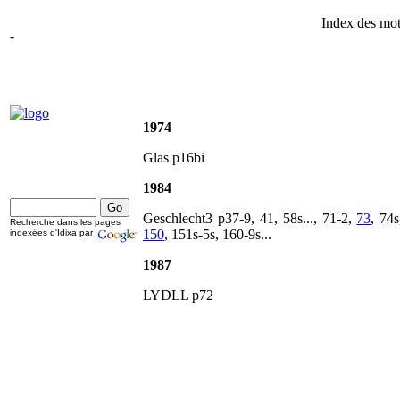
Index des mot
-
1974
Glas p16bi
1984
Geschlecht3 p37-9, 41, 58s..., 71-2,
73
, 74s
Recherche dans les pages
150
, 151s-5s, 160-9s...
indexées d'Idixa par
1987
LYDLL p72