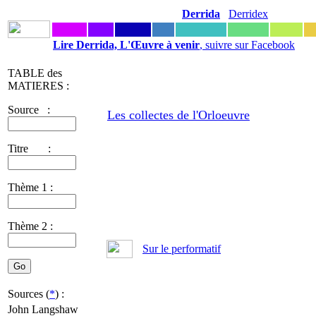
Derrida
Derridex
Lire Derrida, L'Œuvre à venir
, suivre sur Facebook
TABLE des
MATIERES :
Source :
Les collectes de l'Orloeuvre
Titre :
Thème 1 :
Thème 2 :
Sur le performatif
Sources (
*
) :
John Langshaw