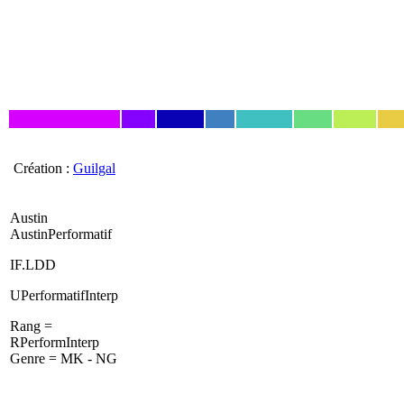
Création :
Guilgal
Austin
AustinPerformatif
IF.LDD
UPerformatifInterp
Rang =
RPerformInterp
Genre = MK - NG