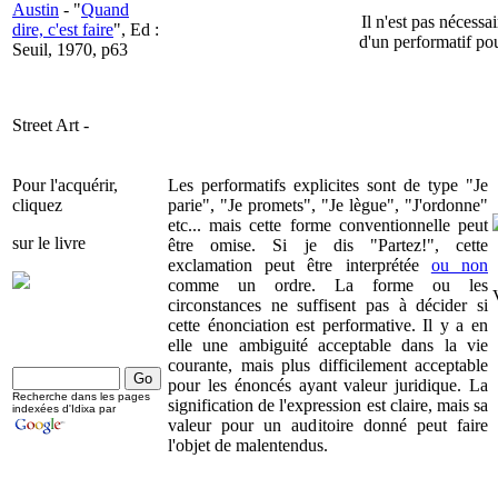
Austin
- "
Quand
Il n'est pas nécessa
dire, c'est faire
", Ed :
d'un performatif po
Seuil, 1970, p63
Street Art -
Pour l'acquérir,
Les performatifs explicites sont de type "Je
cliquez
parie", "Je promets", "Je lègue", "J'ordonne"
etc... mais cette forme conventionnelle peut
sur le livre
être omise. Si je dis "Partez!", cette
exclamation peut être interprétée
ou non
comme un ordre. La forme ou les
circonstances ne suffisent pas à décider si
cette énonciation est performative. Il y a en
elle une ambiguité acceptable dans la vie
courante, mais plus difficilement acceptable
pour les énoncés ayant valeur juridique. La
Recherche dans les pages
signification de l'expression est claire, mais sa
indexées d'Idixa par
valeur pour un auditoire donné peut faire
l'objet de malentendus.