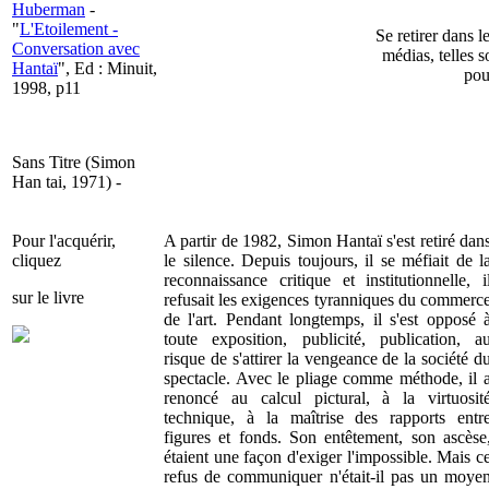
Huberman
-
"
L'Etoilement -
Se retirer dans l
Conversation avec
médias, telles s
Hantaï
", Ed : Minuit,
pou
1998, p11
Sans Titre (Simon
Han tai, 1971) -
Pour l'acquérir,
A partir de 1982, Simon Hantaï s'est retiré dan
cliquez
le silence. Depuis toujours, il se méfiait de l
reconnaissance critique et institutionnelle, i
sur le livre
refusait les exigences tyranniques du commerc
de l'art. Pendant longtemps, il s'est opposé 
toute exposition, publicité, publication, a
risque de s'attirer la vengeance de la société d
spectacle. Avec le pliage comme méthode, il 
renoncé au calcul pictural, à la virtuosit
technique, à la maîtrise des rapports entr
figures et fonds. Son entêtement, son ascèse
étaient une façon d'exiger l'impossible. Mais c
refus de communiquer n'était-il pas un moye