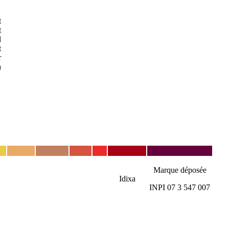
t
t
l
t
r
à
Marque déposée
Idixa
INPI 07 3 547 007