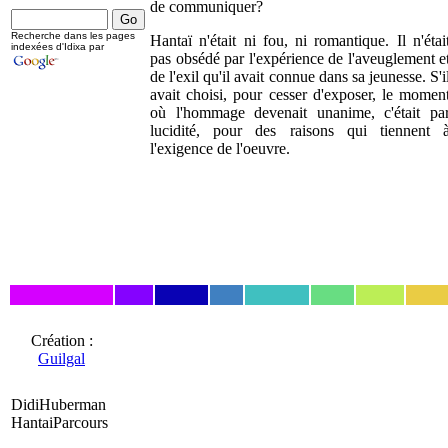
de communiquer?
Recherche dans les pages
Hantaï n'était ni fou, ni romantique. Il n'étai
indexées d'Idixa par
pas obsédé par l'expérience de l'aveuglement e
de l'exil qu'il avait connue dans sa jeunesse. S'i
avait choisi, pour cesser d'exposer, le momen
où l'hommage devenait unanime, c'était pa
lucidité, pour des raisons qui tiennent 
l'exigence de l'oeuvre.
Création :
Guilgal
DidiHuberman
HantaiParcours