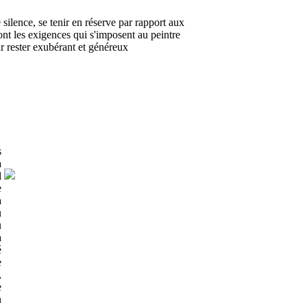
e silence, se tenir en réserve par rapport aux
ont les exigences qui s'imposent au peintre
r rester exubérant et généreux
s
a
l
e
à
u
u
a
é
e
,
e
n