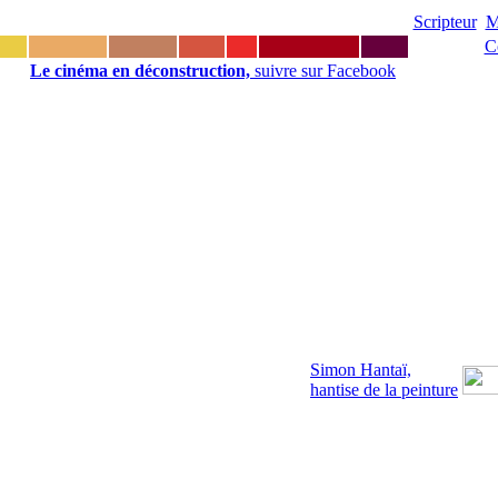
Scripteur
M
C
Le cinéma en déconstruction,
suivre sur Facebook
Simon Hantaï,
hantise de la peinture