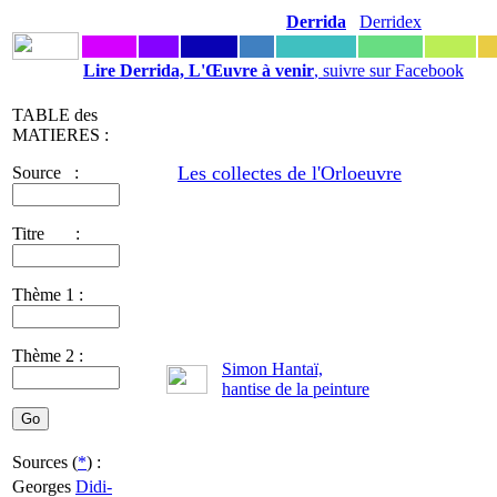
Derrida
Derridex
Lire Derrida, L'Œuvre à venir
, suivre sur Facebook
TABLE des
MATIERES :
Les collectes de l'Orloeuvre
Source :
Titre :
Thème 1 :
Thème 2 :
Simon Hantaï,
hantise de la peinture
Sources (
*
) :
Georges
Didi-