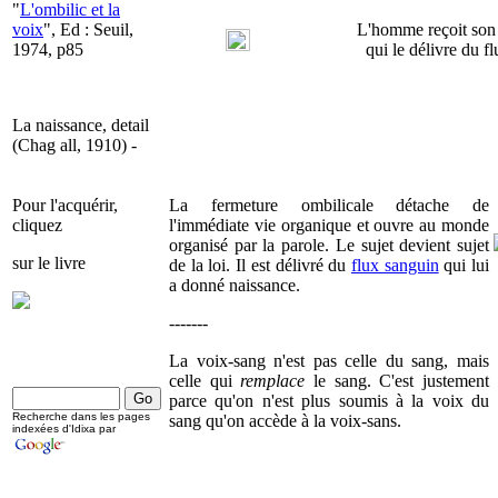
"
L'ombilic et la
voix
", Ed : Seuil,
L'homme reçoit son s
1974, p85
qui le délivre du fl
La naissance, detail
(Chag all, 1910) -
Pour l'acquérir,
La fermeture ombilicale détache de
cliquez
l'immédiate vie organique et ouvre au monde
organisé par la parole. Le sujet devient sujet
sur le livre
de la loi. Il est délivré du
flux sanguin
qui lui
a donné naissance.
-------
La voix-sang n'est pas celle du sang, mais
celle qui
remplace
le sang. C'est justement
parce qu'on n'est plus soumis à la voix du
Recherche dans les pages
sang qu'on accède à la voix-sans.
indexées d'Idixa par