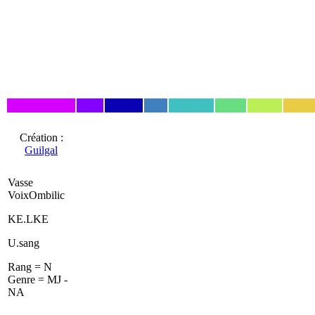
Création :
Guilgal
Vasse
VoixOmbilic
KE.LKE
U.sang
Rang = N
Genre = MJ -
NA