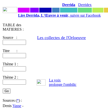
Derrida
Derridex
Lire Derrida, L'Œuvre à venir
, suivre sur Facebook
TABLE des
MATIERES :
Les collectes de l'Orloeuvre
Source :
Titre :
Thème 1 :
Thème 2 :
La voix
prolonge l'ombilic
Sources (
*
) :
Denis
Vasse
-