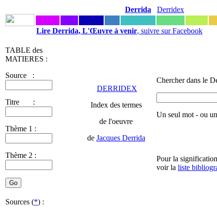
Derrida
Derridex
Lire Derrida, L'Œuvre à venir
, suivre sur Facebook
TABLE des
MATIERES :
Source :
Chercher dans le De
DERRIDEX
Titre :
Index des termes
Un seul mot - ou u
de l'oeuvre
Thème 1 :
de
Jacques Derrida
Thème 2 :
Pour la significatio
voir la
liste bibliog
Sources (
*
) :