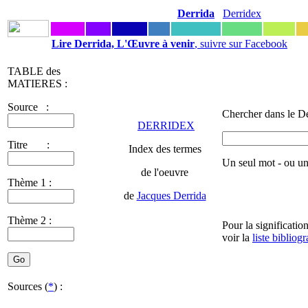
Derrida
Derridex
Lire Derrida, L'Œuvre à venir
, suivre sur Facebook
TABLE des
MATIERES :
Source :
Chercher dans le De
DERRIDEX
Titre :
Index des termes
Un seul mot - ou u
de l'oeuvre
Thème 1 :
de
Jacques Derrida
Thème 2 :
Pour la significatio
voir la
liste bibliog
Sources (
*
) :