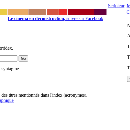
Scripteur
M
C
Le cinéma en déconstruction,
suivre sur Facebook
N
A
T
rridex,
T
T
n syntagme.
n des titres mentionnés dans l'index (acronymes),
raphique