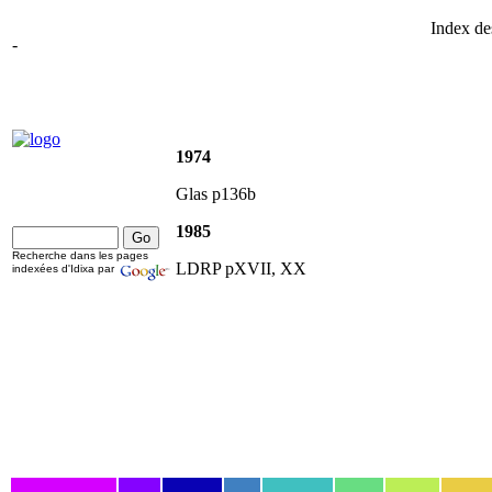
Index de
-
1974
Glas p136b
1985
Recherche dans les pages
LDRP pXVII, XX
indexées d'Idixa par