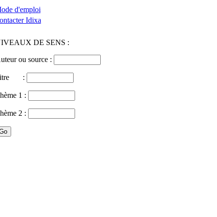
ode d'emploi
ontacter Idixa
IVEAUX DE SENS :
uteur ou source :
itre :
hème 1 :
hème 2 :