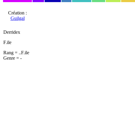
Création :
Guilgal
Derridex
F.ile
Rang = ..F.ile
Genre = -