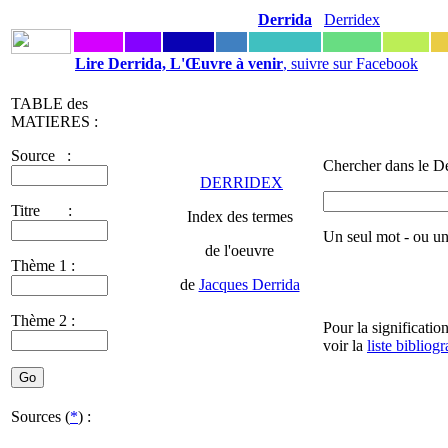
Derrida
Derridex
Lire Derrida, L'Œuvre à venir
, suivre sur Facebook
TABLE des
MATIERES :
Source :
Chercher dans le De
DERRIDEX
Titre :
Index des termes
Un seul mot - ou u
de l'oeuvre
Thème 1 :
de
Jacques Derrida
Thème 2 :
Pour la significatio
voir la
liste bibliog
Sources (
*
) :