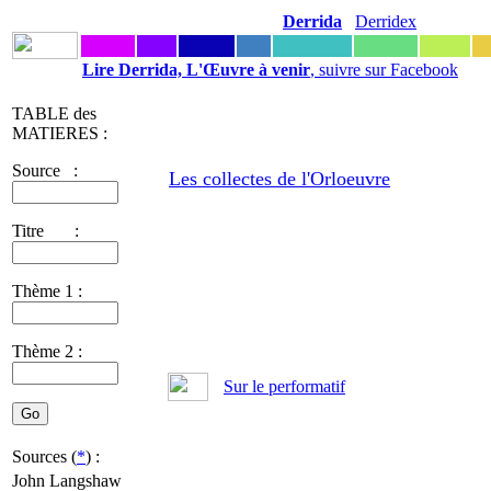
Derrida
Derridex
Lire Derrida, L'Œuvre à venir
, suivre sur Facebook
TABLE des
MATIERES :
Source :
Les collectes de l'Orloeuvre
Titre :
Thème 1 :
Thème 2 :
Sur le performatif
Sources (
*
) :
John Langshaw