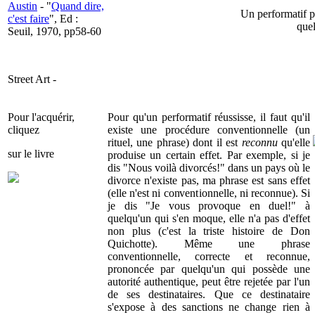
Austin
- "
Quand dire,
Un performatif pe
c'est faire
", Ed :
quel
Seuil, 1970, pp58-60
Street Art -
Pour l'acquérir,
Pour qu'un performatif réussisse, il faut qu'il
cliquez
existe une procédure conventionnelle (un
rituel, une phrase) dont il est
reconnu
qu'elle
sur le livre
produise un certain effet. Par exemple, si je
dis "Nous voilà divorcés!" dans un pays où le
divorce n'existe pas, ma phrase est sans effet
(elle n'est ni conventionnelle, ni reconnue). Si
je dis "Je vous provoque en duel!" à
quelqu'un qui s'en moque, elle n'a pas d'effet
non plus (c'est la triste histoire de Don
Quichotte). Même une phrase
conventionnelle, correcte et reconnue,
prononcée par quelqu'un qui possède une
autorité authentique, peut être rejetée par l'un
de ses destinataires. Que ce destinataire
s'expose à des sanctions ne change rien à