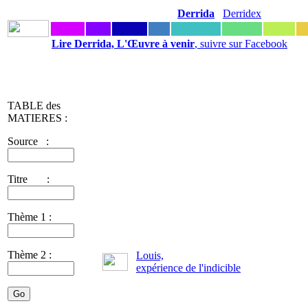
Derrida
Derridex
Lire Derrida, L'Œuvre à venir
, suivre sur Facebook
TABLE des
MATIERES :
Source :
Titre :
Thème 1 :
Thème 2 :
Louis,
expérience de l'indicible