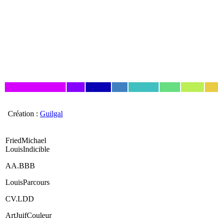
Création :
Guilgal
FriedMichael
LouisIndicible
AA.BBB
LouisParcours
CV.LDD
ArtJuifCouleur