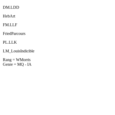
DM.LDD
HebArt
FM.LLF
FriedParcours
PL.LLK
LM_LouisIndicible
Rang = WMorris
Genre = MQ - IA