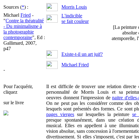
Sources (
*
) :
Morris Louis
Michael
Fried
-
L'indicible
"
Contre la théatralité
se fait couleur
- Du minimalisme à
[La peinture 
la photographie
absolue 
contemporaine
", Ed :
atemporelle, 
Gallimard, 2007,
p47
Existe-t-il un art juif?
Michael Fried
-
Pour l'acquérir,
Il est difficile de trouver une relation directe 
cliquez
personnalité de Morris Louis et sa peintu
oeuvres donnent l'impression de
naitre d'elle
sur le livre
On ne peut pas les considérer comme des obj
lesquels sont présentés des formes. Ce sont pl
pages vierges
sur lesquelles la peinture
se 
presque spontanément, dans une création 
musical. Elles en appellent à une illuminati
vision absolue, sans concession à l'ornementati
divertissement. Si elles s'imposent, c'est par le