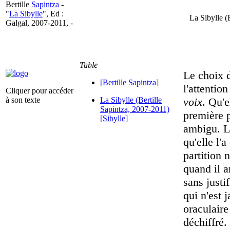
Bertille
Sapintza
-
"
La Sibylle
", Ed :
La Sibylle (
Galgal, 2007-2011, -
Table
Le choix d
[Bertille Sapintza]
l'attentio
Cliquer pour accéder
à son texte
La Sibylle (Bertille
voix
. Qu'e
Sapintza, 2007-2011)
première p
[Sibylle]
ambigu. La
qu'elle l'
partition 
quand il a
sans justi
qui n'est 
oraculaire
déchiffré.