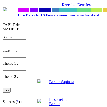
Derrida
Derridex
Lire Derrida, L'Œuvre à venir
, suivre sur Facebook
TABLE des
MATIERES :
Source :
Titre :
Thème 1 :
Thème 2 :
Bertille Sapintza
Le secret de
Sources (
*
) :
Bertille