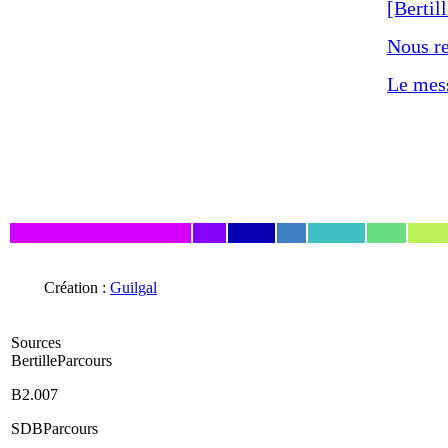
[Bertil
Nous re
Le mess
Création :
Guilgal
Sources
BertilleParcours
B2.007
SDBParcours