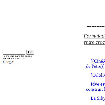
------------
Formulatio
entre croc
Recherche dans les pages
indexées d'Idixa par
[(CinéA
de l'être)]
[Orloli
Idve es
construit 
La Siby