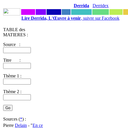
Derrida
Derridex
Lire Derrida, L'Œuvre à venir
, suivre sur Facebook
TABLE des
MATIERES :
Source :
Titre :
Thème 1 :
Thème 2 :
Sources (
*
) :
Pierre
Delain
- "
En ce