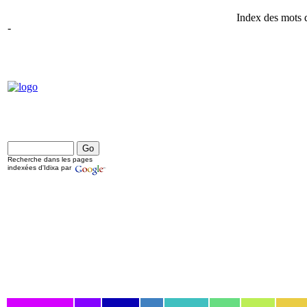
Index des mots 
-
Recherche dans les pages
indexées d'Idixa par