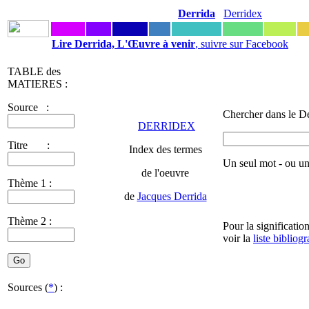
Derrida
Derridex
Lire Derrida, L'Œuvre à venir
, suivre sur Facebook
TABLE des
MATIERES :
Source :
Chercher dans le De
DERRIDEX
Titre :
Index des termes
Un seul mot - ou u
de l'oeuvre
Thème 1 :
de
Jacques Derrida
Thème 2 :
Pour la significatio
voir la
liste bibliog
Sources (
*
) :