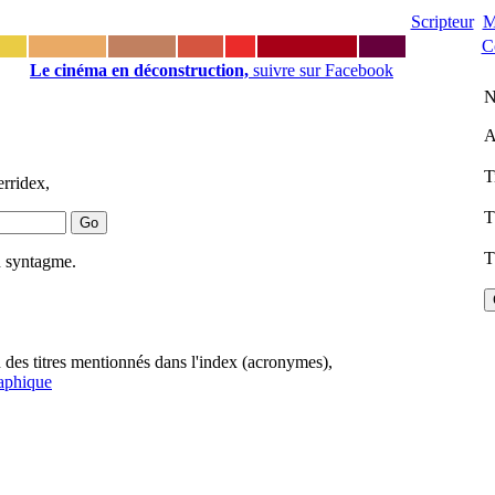
Scripteur
M
C
Le cinéma en déconstruction,
suivre sur Facebook
N
A
T
rridex,
T
T
n syntagme.
n des titres mentionnés dans l'index (acronymes),
raphique