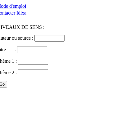
ode d'emploi
ontacter Idixa
IVEAUX DE SENS :
uteur ou source :
itre :
hème 1 :
hème 2 :