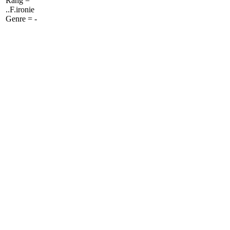
Rang =
..F.ironie
Genre = -