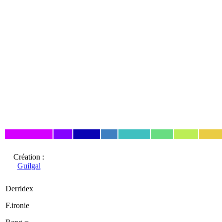
Création :
Guilgal
Derridex
F.ironie