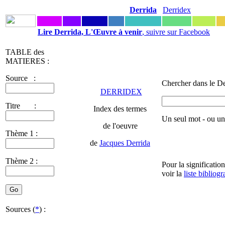
Derrida
Derridex
Lire Derrida, L'Œuvre à venir
, suivre sur Facebook
TABLE des
MATIERES :
Source :
Chercher dans le De
DERRIDEX
Titre :
Index des termes
Un seul mot - ou u
de l'oeuvre
Thème 1 :
de
Jacques Derrida
Thème 2 :
Pour la significatio
voir la
liste bibliog
Sources (
*
) :