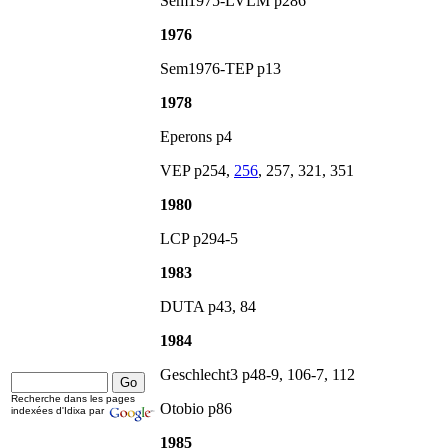
Sem1975-LVLM p286
1976
Sem1976-TEP p13
1978
Eperons p4
VEP p254,
256
, 257, 321, 351
1980
LCP p294-5
1983
DUTA p43, 84
1984
Geschlecht3 p48-9, 106-7, 112
Recherche dans les pages
Otobio p86
indexées d'Idixa par
1985