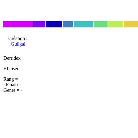
Création :
Guilgal
Derridex
F.baiser
Rang =
..F.baiser
Genre = -