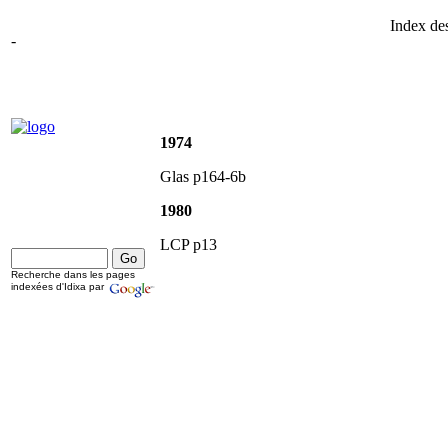
Index des
-
1974
Glas p164-6b
1980
LCP p13
Recherche dans les pages
indexées d'Idixa par