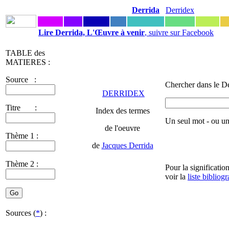
Derrida
Derridex
Lire Derrida, L'Œuvre à venir
, suivre sur Facebook
TABLE des
MATIERES :
Source :
Chercher dans le De
DERRIDEX
Titre :
Index des termes
Un seul mot - ou u
de l'oeuvre
Thème 1 :
de
Jacques Derrida
Thème 2 :
Pour la significatio
voir la
liste bibliog
Sources (
*
) :