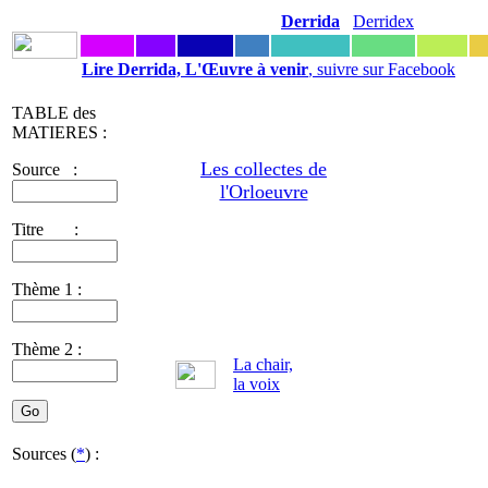
Derrida
Derridex
Lire Derrida, L'Œuvre à venir
, suivre sur Facebook
TABLE des
MATIERES :
Les collectes de
Source :
l'Orloeuvre
Titre :
Thème 1 :
Thème 2 :
La chair,
la voix
Sources (
*
) :