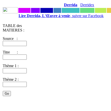
Derrida
Derridex
Lire Derrida, L'Œuvre à venir
, suivre sur Facebook
TABLE des
MATIERES :
Source :
Titre :
Thème 1 :
Thème 2 :