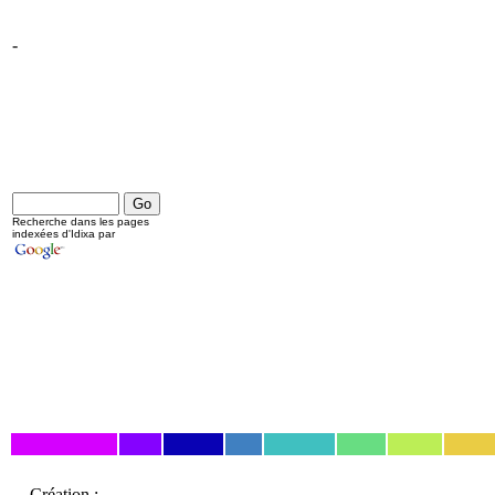
-
Recherche dans les pages
indexées d'Idixa par
Création :