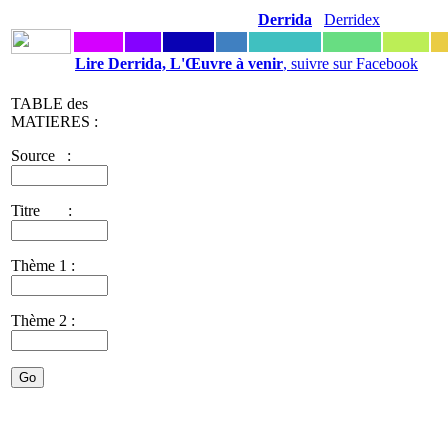
Derrida
Derridex
Lire Derrida, L'Œuvre à venir
, suivre sur Facebook
TABLE des
MATIERES :
Source :
Titre :
Thème 1 :
Thème 2 :