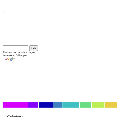
-
Recherche dans les pages
indexées d'Idixa par
Création :