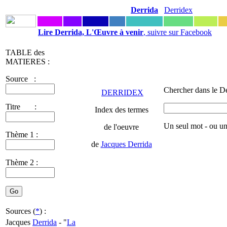
Derrida
Derridex
Lire Derrida, L'Œuvre à venir
, suivre sur Facebook
TABLE des
MATIERES :
Source :
Chercher dans le De
DERRIDEX
Titre :
Index des termes
Un seul mot - ou u
de l'oeuvre
Thème 1 :
de
Jacques Derrida
Thème 2 :
Sources (
*
) :
Jacques
Derrida
- "
La