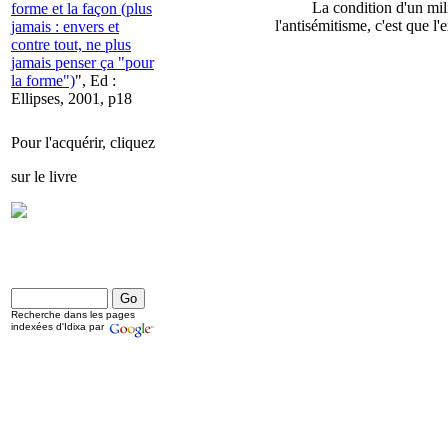
La condition d'un mil
forme et la façon (plus
l'antisémitisme, c'est que l'
jamais : envers et
contre tout, ne plus
jamais penser ça "pour
la forme")
", Ed :
Ellipses, 2001, p18
Pour l'acquérir, cliquez
sur le livre
Recherche dans les pages
indexées d'Idixa par