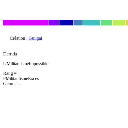
Création :
Guilgal
Derrida
UMilitantismeImpossible
Rang =
PMilitantismeExces
Genre = -