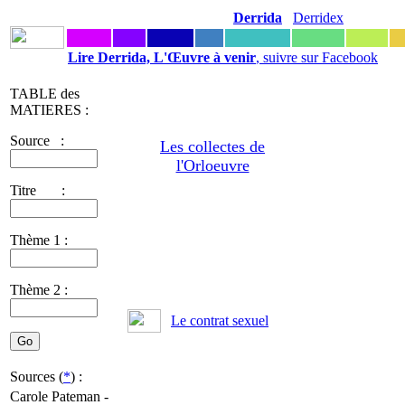
Derrida
Derridex
Lire Derrida, L'Œuvre à venir
, suivre sur Facebook
TABLE des
MATIERES :
Source :
Les collectes de
l'Orloeuvre
Titre :
Thème 1 :
Thème 2 :
Le contrat sexuel
Sources (
*
) :
Carole Pateman -