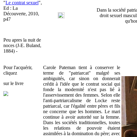
"
Le contrat sexuel
",
Ed : La
Dans la société patri
Découverte, 2010,
droit sexuel mascul
p47
qu'ho
Peu apres la nuit de
noces (J-E. Buland,
1884) -
Pour l'acquérir,
Carole Pateman tient à conserver le
cliquez
terme de "patriarcat" malgré ses
ambiguités, car sinon on donnerait
sur le livre
crédit à l'idée que le contrat social qui
fonde la modernité n'est pas lié à
l'asservissement des femmes. Selon elle
l'anti-partriarcalisme de Locke reste
patriarcal, car l'égalité entre pères et fils
ne concerne que les hommes. Le mari
continue à avoir autorité sur la femme.
Dans les sociétés traditionnelles, toutes
les relations de pouvoir étaient
assimilées à la domination du père; avec