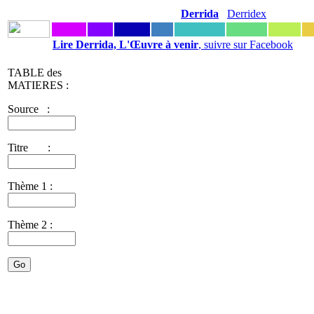
Derrida
Derridex
Lire Derrida, L'Œuvre à venir
, suivre sur Facebook
TABLE des
MATIERES :
Source :
Titre :
Thème 1 :
Thème 2 :