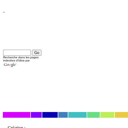
-
Recherche dans les pages
indexées d'Idixa par
Création :