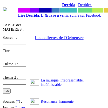
Derrida
Derridex
Lire Derrida, L'Œuvre à venir
, suivre sur Facebook
TABLE des
MATIERES :
Les collectes de l'Orloeuvre
Source :
Titre :
Thème 1 :
Thème 2 :
La musique, irreprésentable,
indéfinissable
Sources (
*
) :
Résonance, harmonie
Jacques
Lacan
-