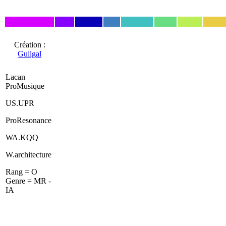
Création :
Guilgal
Lacan
ProMusique
US.UPR
ProResonance
WA.KQQ
W.architecture
Rang = O
Genre = MR -
IA