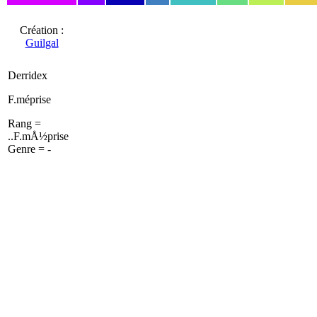
Création :
Guilgal
Derridex
F.méprise
Rang =
..F.mÅ½prise
Genre = -