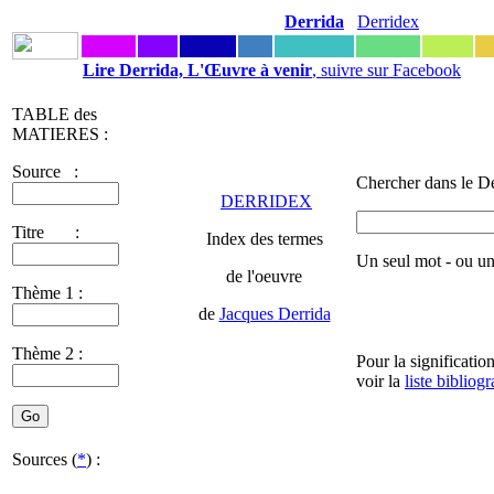
Derrida
Derridex
Lire Derrida, L'Œuvre à venir
, suivre sur Facebook
TABLE des
MATIERES :
Source :
Chercher dans le De
DERRIDEX
Titre :
Index des termes
Un seul mot - ou u
de l'oeuvre
Thème 1 :
de
Jacques Derrida
Thème 2 :
Pour la significatio
voir la
liste bibliog
Sources (
*
) :