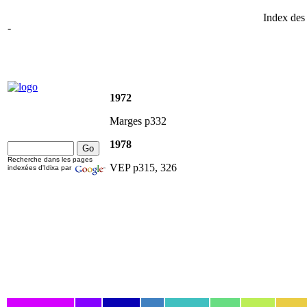
Index des
-
1972
Marges p332
1978
Recherche dans les pages
VEP p315, 326
indexées d'Idixa par