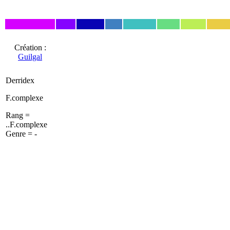
Création :
Guilgal
Derridex
F.complexe
Rang =
..F.complexe
Genre = -