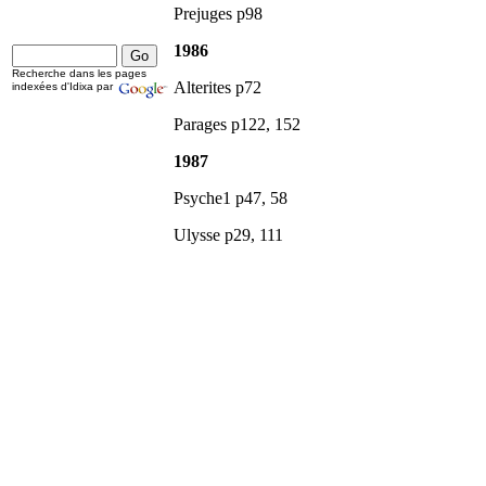
Prejuges p98
1986
Recherche dans les pages
Alterites p72
indexées d'Idixa par
Parages p122, 152
1987
Psyche1 p47, 58
Ulysse p29, 111