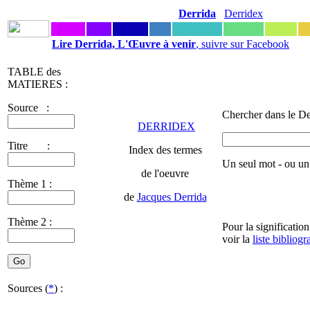
Derrida
Derridex
Lire Derrida, L'Œuvre à venir
, suivre sur Facebook
TABLE des
MATIERES :
Source :
Chercher dans le De
DERRIDEX
Titre :
Index des termes
Un seul mot - ou u
de l'oeuvre
Thème 1 :
de
Jacques Derrida
Thème 2 :
Pour la significatio
voir la
liste bibliog
Sources (
*
) :