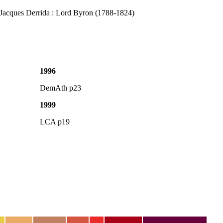
 Jacques Derrida : Lord Byron (1788-1824)
1996
DemAth p23
1999
LCA p19