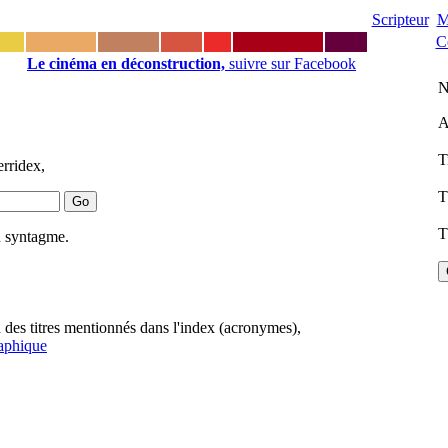
Scripteur
M
C
Le cinéma en déconstruction,
suivre sur Facebook
N
A
T
rridex,
T
T
n syntagme.
n des titres mentionnés dans l'index (acronymes),
raphique