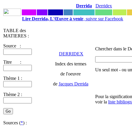
Derrida
Derridex
Lire Derrida, L'Œuvre à venir
, suivre sur Facebook
TABLE des
MATIERES :
Source :
Chercher dans le De
DERRIDEX
Titre :
Index des termes
Un seul mot - ou u
de l'oeuvre
Thème 1 :
de
Jacques Derrida
Thème 2 :
Pour la significatio
voir la
liste bibliog
Sources (
*
) :