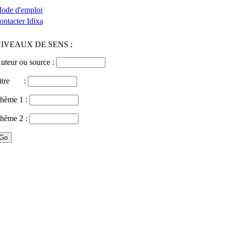
ode d'emploi
ontacter Idixa
IVEAUX DE SENS :
uteur ou source :
itre :
hème 1 :
hème 2 :