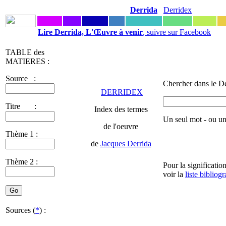
Derrida
Derridex
Lire Derrida, L'Œuvre à venir
, suivre sur Facebook
TABLE des
MATIERES :
Source :
Chercher dans le De
DERRIDEX
Titre :
Index des termes
Un seul mot - ou u
de l'oeuvre
Thème 1 :
de
Jacques Derrida
Thème 2 :
Pour la significatio
voir la
liste bibliog
Sources (
*
) :