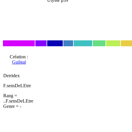
Ulysse p39
Création :
Guilgal
Derridex
F.sensDeLEtre
Rang =
..F.sensDeLEtre
Genre = -