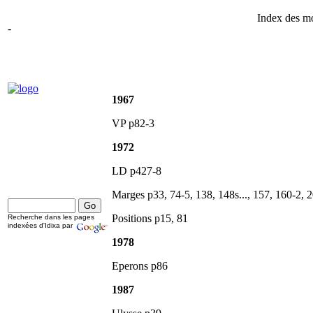
Index des mo
-
1967
VP p82-3
1972
LD p427-8
Marges p33, 74-5, 138, 148s..., 157, 160-2, 
Positions p15, 81
Recherche dans les pages
indexées d'Idixa par
1978
Eperons p86
1987