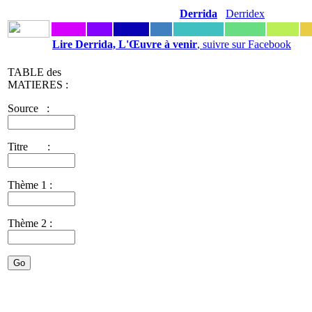
Derrida
Derridex
Lire Derrida, L'Œuvre à venir
, suivre sur Facebook
TABLE des
MATIERES :
Source :
Titre :
Thème 1 :
Thème 2 :