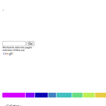
-
Recherche dans les pages
indexées d'Idixa par
Création :