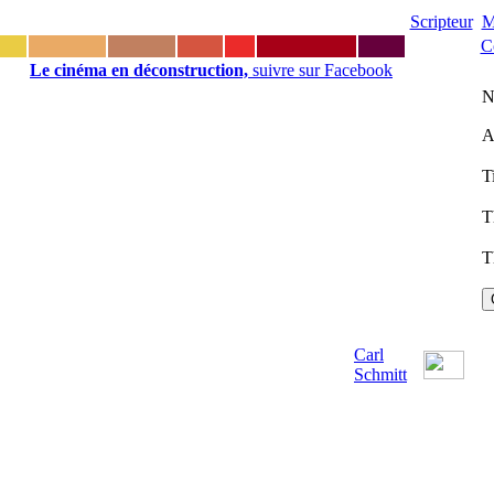
Scripteur
M
C
Le cinéma en déconstruction,
suivre sur Facebook
N
A
T
T
T
Carl
Schmitt