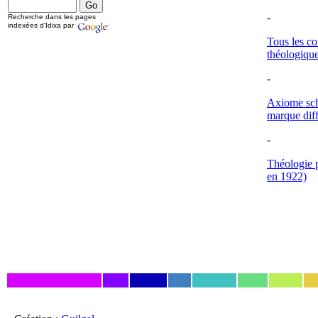
-
Recherche dans les pages
indexées d'Idixa par
Tous les co
théologique
-
Axiome schmi
marque diffé
-
Théologie p
en 1922)