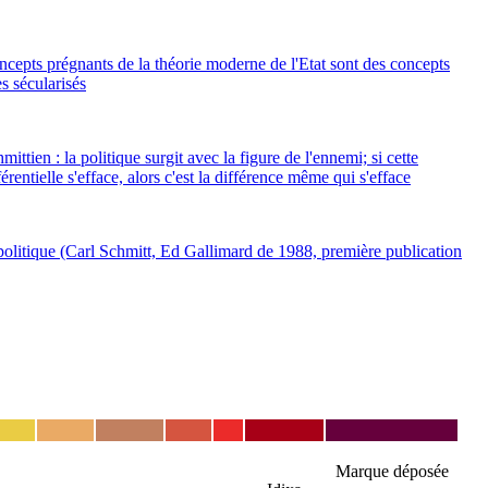
ncepts prégnants de la théorie moderne de l'Etat sont des concepts
s sécularisés
ttien : la politique surgit avec la figure de l'ennemi; si cette
rentielle s'efface, alors c'est la différence même qui s'efface
olitique (Carl Schmitt, Ed Gallimard de 1988, première publication
Marque déposée