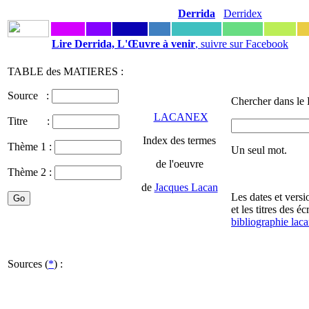
Derrida
Derridex
Lire Derrida, L'Œuvre à venir
, suivre sur Facebook
TABLE des MATIERES :
Source :
Chercher dans le
LACANEX
Titre :
Index des termes
Thème 1 :
Un seul mot.
de l'oeuvre
Thème 2 :
de
Jacques Lacan
Les dates et vers
et les titres des é
bibliographie lac
Sources (
*
) :