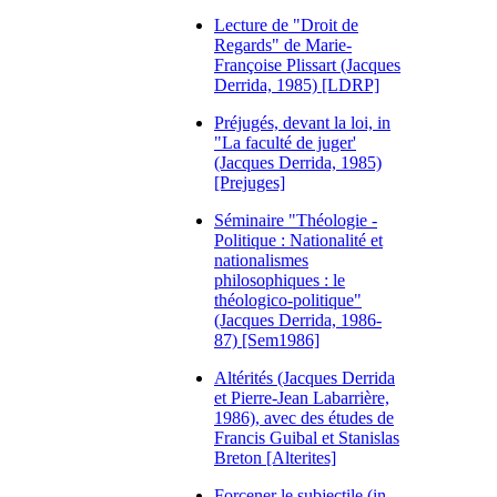
Lecture de "Droit de
Regards" de Marie-
Françoise Plissart (Jacques
Derrida, 1985) [LDRP]
Préjugés, devant la loi, in
"La faculté de juger'
(Jacques Derrida, 1985)
[Prejuges]
Séminaire "Théologie -
Politique : Nationalité et
nationalismes
philosophiques : le
théologico-politique"
(Jacques Derrida, 1986-
87) [Sem1986]
Altérités (Jacques Derrida
et Pierre-Jean Labarrière,
1986), avec des études de
Francis Guibal et Stanislas
Breton [Alterites]
Forcener le subjectile (in