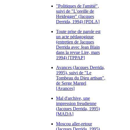
"Politiques de l'amitié",
suivi de "L'oreille de
Heidegger" (Jacques
Derrida, 1994) [PDLA]
Toute prise de parole est
un acte pédagogique
(entretien de Jacques
Derrida avec Jean Blain
dans la revue Lire, mars
1994) [TPPAP]
Avances (Jacques Derrida,
1995), suivi de "Le
Tombeau du Dieu artisan",
de Serge Margel
[Avances]
Mal d'archive, une
impression freudienne
(Jacques Derrida, 1995)
[MADA]
Moscou aller-retour
(Jacques Derrida, 1995)