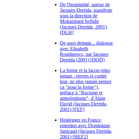
De l'hospitalité, autour de
Jacques Derrida, manifeste
sous la direction de
Mohammed Seffahi
(Jacques Derrida, 2001)
[DLH]
De quoi demain... dialogue
avec Elisabeth
Roudinesco, par Jacques
Derrida (2001) [DQD]
La forme et la façon (plus
jamais : envers et contre
tout, ne plus jamais penser
ça "pour la forme"),
préface à "Racisme et
antisémitisme", d'Alain
David (Jacques Derrida,
2001) [FEF]
Heidegger en France,
entretien avec Dominique
Janicaud (Jacques Derrida,
2001) [HEF2]