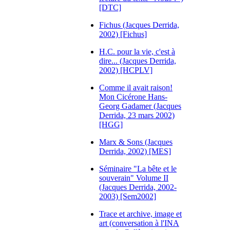
[DTC]
Fichus (Jacques Derrida,
2002) [Fichus]
H.C. pour la vie, c'est à
dire... (Jacques Derrida,
2002) [HCPLV]
Comme il avait raison!
Mon Cicérone Hans-
Georg Gadamer (Jacques
Derrida, 23 mars 2002)
[HGG]
Marx & Sons (Jacques
Derrida, 2002) [MES]
Séminaire "La bête et le
souverain" Volume II
(Jacques Derrida, 2002-
2003) [Sem2002]
Trace et archive, image et
art (conversation à l'INA