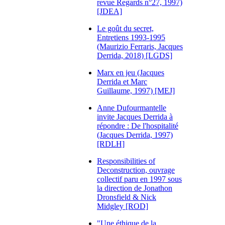
revue Regards n°27, 1997)
[JDEA]
Le goût du secret,
Entretiens 1993-1995
(Maurizio Ferraris, Jacques
Derrida, 2018) [LGDS]
Marx en jeu (Jacques
Derrida et Marc
Guillaume, 1997) [MEJ]
Anne Dufourmantelle
invite Jacques Derrida à
répondre : De l'hospitalité
(Jacques Derrida, 1997)
[RDLH]
Responsibilities of
Deconstruction, ouvrage
collectif paru en 1997 sous
la direction de Jonathon
Dronsfield & Nick
Midgley [ROD]
"Une éthique de la