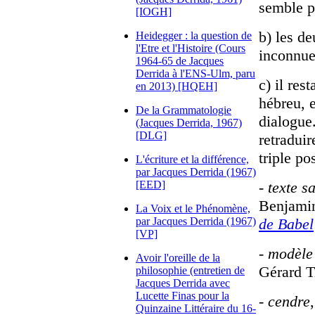
semble p
[IOGH]
b) les de
Heidegger : la question de
l'Etre et l'Histoire (Cours
inconnue
1964-65 de Jacques
Derrida à l'ENS-Ulm, paru
c) il res
en 2013) [HQEH]
hébreu, 
De la Grammatologie
dialogue.
(Jacques Derrida, 1967)
[DLG]
retraduir
triple pos
L'écriture et la différence,
par Jacques Derrida (1967)
[EED]
-
texte s
Benjamin
La Voix et le Phénomène,
par Jacques Derrida (1967)
de Babel
[VP]
-
modèle
Avoir l'oreille de la
Gérard T
philosophie (entretien de
Jacques Derrida avec
Lucette Finas pour la
-
cendre
Quinzaine Littéraire du 16-