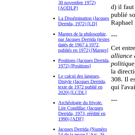
30 novembre 1972)
d) il faut
[AODLP]
publié s
La Dissémination (Jacques
Raphael 
Derrida, 1972) [LD]
Marges de la philosophie,
---
par Jacques Derrida (textes
datés de 1967 à 1972,
Cet entre
publiés en 1972) [Marges]
alliance 
Positions (Jacques Derrida,
politique
1972) [Positions]
la direc
Le calcul des langues,
308. Il e
Distyle (Jacques Derrida,
qui l'ava
texte de 1972 publié en
2020) [LCDL]
---
Archéologie du frivole.
Lire Condillac (Jacques
Derrida, 1973, réédité en
1990) [ADF]
Jacques Derrida (Numéro
54 de la revue L'Arc, 3è