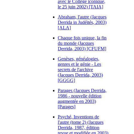
avec le Collège iconique,
le 25 juin 2002) [TAIA]
Abraham, l'autre (Jacques
Derrida in Judéités, 2003)
[ALA]
Chaque fois unique, la fin
du monde (Jacques
Derrida, 2003) [CFUFM]
Genèses, généalogies,
genres et le génie - Les
secrets de l'archive
(Jacques Derrida, 2003)
[GGGG]
Parages (Jacques Derrida,
1986 - nouvelle édition
augmentée en 2003)
[Parages]
Psyché, Inventions de
l'autre (tome 2) (Jacques
Derrida, 1987, édition
revue et modifiée en 2003)