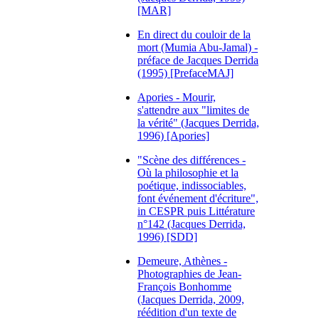
[MAR]
En direct du couloir de la
mort (Mumia Abu-Jamal) -
préface de Jacques Derrida
(1995) [PrefaceMAJ]
Apories - Mourir,
s'attendre aux "limites de
la vérité" (Jacques Derrida,
1996) [Apories]
"Scène des différences -
Où la philosophie et la
poétique, indissociables,
font événement d'écriture",
in CESPR puis Littérature
n°142 (Jacques Derrida,
1996) [SDD]
Demeure, Athènes -
Photographies de Jean-
François Bonhomme
(Jacques Derrida, 2009,
réédition d'un texte de