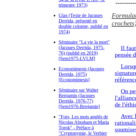
----------
trimestre 1973)
Formulati
Glas (Texte de Jacques
Derrida, présenté en
crochets)
double colonne, publié en
1974)
Séminaire "La vie la mort"
(Jacques Derrida, 1975-
Il fau
76) (publié en 2019)
pensée d
[Sem1975-LVLM]
Lorsqu
Economimesis (Jacques
signatur
Derrida, 1975)
référenc
[Economimesis]
Séminaire sur Walter
On peu
Benjamin (Jacques
l'allian
Derrida, 1976-77)
de l'éth
[Sem1976-Benjamin]
Avec l
"Fors, Les mots anglés de
Nicolas Abraham et Maria
rational
Torok" - Préface à
soumises
"Cryptonymie, le Verbier