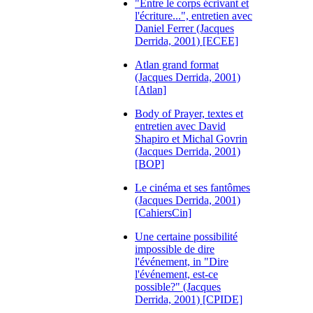
"Entre le corps écrivant et
l'écriture...", entretien avec
Daniel Ferrer (Jacques
Derrida, 2001) [ECEE]
Atlan grand format
(Jacques Derrida, 2001)
[Atlan]
Body of Prayer, textes et
entretien avec David
Shapiro et Michal Govrin
(Jacques Derrida, 2001)
[BOP]
Le cinéma et ses fantômes
(Jacques Derrida, 2001)
[CahiersCin]
Une certaine possibilité
impossible de dire
l'événement, in "Dire
l'événement, est-ce
possible?" (Jacques
Derrida, 2001) [CPIDE]