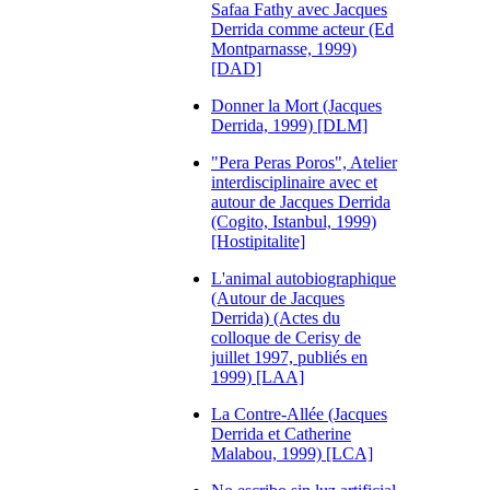
Safaa Fathy avec Jacques
Derrida comme acteur (Ed
Montparnasse, 1999)
[DAD]
Donner la Mort (Jacques
Derrida, 1999) [DLM]
"Pera Peras Poros", Atelier
interdisciplinaire avec et
autour de Jacques Derrida
(Cogito, Istanbul, 1999)
[Hostipitalite]
L'animal autobiographique
(Autour de Jacques
Derrida) (Actes du
colloque de Cerisy de
juillet 1997, publiés en
1999) [LAA]
La Contre-Allée (Jacques
Derrida et Catherine
Malabou, 1999) [LCA]