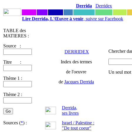
Derrida
Derridex
Lire Derrida, L'Œuvre à venir
, suivre sur Facebook
TABLE des
MATIERES :
Source :
Chercher dan
DERRIDEX
Index des termes
Titre :
de l'oeuvre
Un seul mot
Thème 1 :
de
Jacques Derrida
Thème 2 :
Derrida,
ses livres
Sources (
*
) :
Israel / Palestine :
"De tout coeur"