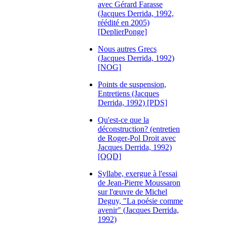
avec Gérard Farasse
(Jacques Derrida, 1992,
réédité en 2005)
[DeplierPonge]
Nous autres Grecs
(Jacques Derrida, 1992)
[NOG]
Points de suspension,
Entretiens (Jacques
Derrida, 1992) [PDS]
Qu'est-ce que la
déconstruction? (entretien
de Roger-Pol Droit avec
Jacques Derrida, 1992)
[QQD]
Syllabe, exergue à l'essai
de Jean-Pierre Moussaron
sur l'œuvre de Michel
Deguy, "La poésie comme
avenir" (Jacques Derrida,
1992)