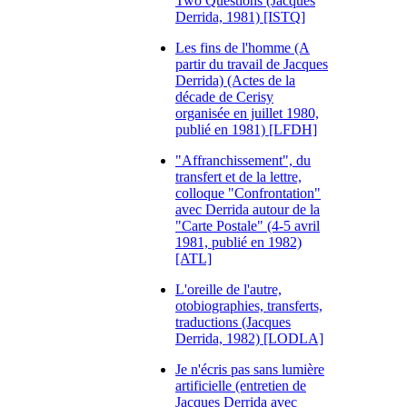
Two Questions (Jacques
Derrida, 1981) [ISTQ]
Les fins de l'homme (A
partir du travail de Jacques
Derrida) (Actes de la
décade de Cerisy
organisée en juillet 1980,
publié en 1981) [LFDH]
"Affranchissement", du
transfert et de la lettre,
colloque "Confrontation"
avec Derrida autour de la
"Carte Postale" (4-5 avril
1981, publié en 1982)
[ATL]
L'oreille de l'autre,
otobiographies, transferts,
traductions (Jacques
Derrida, 1982) [LODLA]
Je n'écris pas sans lumière
artificielle (entretien de
Jacques Derrida avec