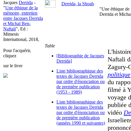
Jacques
Derrida
-
Derrida, la Shoah
"
Une éthique de la
"Une éthique de 
mémoire, entretien
Derrida et Michal
entre Jacques Derrida
et Michal Ben-
Naftali
", Ed :
Mimesis
International, 2018,
Table
Pour l'acquérir,
L'histoir
cliquez
[Bibliographie de Jacques
Naftali 
Derrida]
sur le livre
Zagury-
Liste bibliographique des
politique
textes de Jacques Derrida
du rappor
par ordre d'énonciation ou
de première publication
filmé à 
(1953 - 1989)
voyage d
Liste bibliographique des
publiée 
textes de Jacques Derrida
vidéo
De
par ordre d'énonciation ou
de première publication
Israelie
(années 1990 et suivantes)
prononcé