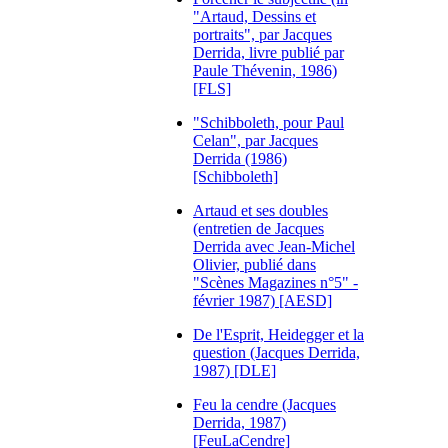
"Artaud, Dessins et
portraits", par Jacques
Derrida, livre publié par
Paule Thévenin, 1986)
[FLS]
"Schibboleth, pour Paul
Celan", par Jacques
Derrida (1986)
[Schibboleth]
Artaud et ses doubles
(entretien de Jacques
Derrida avec Jean-Michel
Olivier, publié dans
"Scènes Magazines n°5" -
février 1987) [AESD]
De l'Esprit, Heidegger et la
question (Jacques Derrida,
1987) [DLE]
Feu la cendre (Jacques
Derrida, 1987)
[FeuLaCendre]