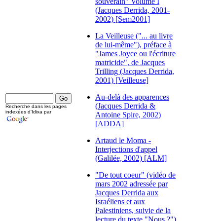
souverain" Volume I
(Jacques Derrida, 2001-
2002) [Sem2001]
La Veilleuse ("... au livre
de lui-même"), préface à
"James Joyce ou l'écriture
matricide", de Jacques
Trilling (Jacques Derrida,
2001) [Veilleuse]
Au-delà des apparences
(Jacques Derrida &
Recherche dans les pages
indexées d'Idixa par
Antoine Spire, 2002)
[ADDA]
Artaud le Moma -
Interjections d'appel
(Galilée, 2002) [ALM]
"De tout coeur" (vidéo de
mars 2002 adressée par
Jacques Derrida aux
Israéliens et aux
Palestiniens, suivie de la
lecture du texte "Nous ?")