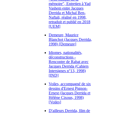
mémoire", Entretien à Yad
Vashem entre Jacques
Derrida et Michal Ben-
Naftali, réalisé en 1998,
retraduit et publié en 2018
[UEM]
Demeure, Maurice
Blanchot (Jacques Derrida,
1998) [Demeure]
Idiomes, nationalités,
déconstructions -
Rencontre de Rabat avec
Jacques Derrida (Cahiers
Intersignes n°13, 1998)
[IND]
Voiles, accompagné de six
dessins d'Ernest Pignon-
Ernest (Jacques Derrida et
Hélène Cixous, 1998)
[Voiles]
D'ailleurs Derrida, film de