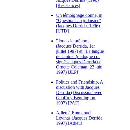
Jacques Derrida (1996)
[Resistances]
Un témoignage donné, in
"Questions au judaïsme"
(Jacques Derrida, 1996)
[UTD]
"Joue - le prénom"
(Jacques Derrida, 1er
juillet 1997) et "La langue
de l'autre" (dialogue co-
signé Jacques Derrida et
Ornette Coleman, 23 juin
1997) [JLP]
Politics and Friendship, A
discussion with Jacques
Derrida (Discussion avec
Geoffrey Bennington,
1997) [PAF]
Adieu à Emmanuel
Lévinas (Jacques Derrida,
1997) [Adieu]