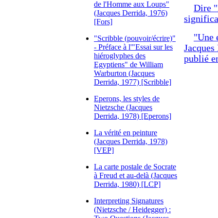
de l'Homme aux Loups"
Dire 
(Jacques Derrida, 1976)
signific
[Fors]
"Une 
"Scribble (pouvoir/écrire)"
- Préface à l'"Essai sur les
Jacques 
hiéroglyphes des
publié 
Egyptiens" de William
Warburton (Jacques
Derrida, 1977) [Scribble]
Eperons, les styles de
Nietzsche (Jacques
Derrida, 1978) [Eperons]
La vérité en peinture
(Jacques Derrida, 1978)
[VEP]
La carte postale de Socrate
à Freud et au-delà (Jacques
Derrida, 1980) [LCP]
Interpreting Signatures
(Nietzsche / Heidegger) :