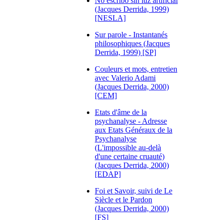
No escribo sin luz artificial
(Jacques Derrida, 1999)
[NESLA]
Sur parole - Instantanés
philosophiques (Jacques
Derrida, 1999) [SP]
Couleurs et mots, entretien
avec Valerio Adami
(Jacques Derrida, 2000)
[CEM]
Etats d'âme de la
psychanalyse - Adresse
aux Etats Généraux de la
Psychanalyse
(L'impossible au-delà
d'une certaine cruauté)
(Jacques Derrida, 2000)
[EDAP]
Foi et Savoir, suivi de Le
Siècle et le Pardon
(Jacques Derrida, 2000)
[FS]