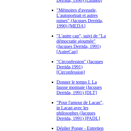
Derrida, 1990) [Limited]
"Mémoires d'aveugle,
L'autoportrait et autres
ruines" (Jacques Derrida,
1990) [MEDA]
"L'autre cap", suivi de "La
démocratie ajournée"
(Jacques Derrida, 1991)
[AutreCap]
"Circonfession" (Jacques
Derrida,1991)
[Circonfession]
Donner le temps I. La
fausse monnaie (Jacques
Derrida, 1991) [DLT]
"Pour l'amour de Lacan",
in Lacan avec les
philosophes (Jacques
Derrida, 1991) [PADL]
Déplier Ponge - Entretien