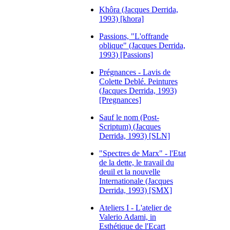
Khôra (Jacques Derrida,
1993) [khora]
Passions, "L'offrande
oblique" (Jacques Derrida,
1993) [Passions]
Prégnances - Lavis de
Colette Deblé. Peintures
(Jacques Derrida, 1993)
[Pregnances]
Sauf le nom (Post-
Scriptum) (Jacques
Derrida, 1993) [SLN]
"Spectres de Marx" - l'Etat
de la dette, le travail du
deuil et la nouvelle
Internationale (Jacques
Derrida, 1993) [SMX]
Ateliers I - L'atelier de
Valerio Adami, in
Esthétique de l'Ecart