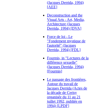
(Jacques Derrida, 1994)
[AEE]
Deconstruction and the
Visual Arts - Art, Media,
Architecture (Jacques
Derrida, 1994) [DVA]
Force de loi - Le
"Fondement mystique de
l'autorité" (Jacques
Derrida, 1994) [FDL]
Fourmis, in "Lectures de la
différence sexuelle"
(Jacques Derrida, 1994)
[Fourmis]
Le passage des frontières,
Autour du travail de
Jacques Derrida (Actes de
la décade de Cerisy
organisée du 11 au 21
juillet 1992, publiée en
1994) [LPDF]