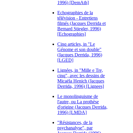
1996) [DemAth]
Echographies de la
télévision - Entretiens
filmés (Jacques Derrida et
Bernard Stiegler, 1996)
[Echographies]
Cinq articles, in "Le
Génome et son double"
(Jacques Derrida, 1996)
[LGED]
Lignées, in "Mille e Tre,
cinq", avec les dessins de
Micaëla Henich (Jacques
Derrida, 1996) [Lignees]
Le monolinguisme de
l'autre, ou La prothèse
d'origine (Jacques Derrida,
1996) [LMDA]
"Résistances, de la
psychanalyse", par