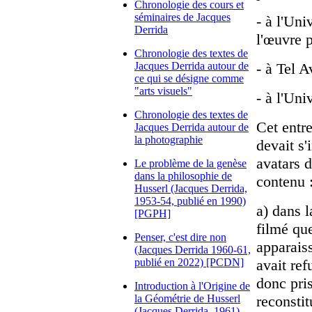
Chronologie des cours et
séminaires de Jacques
- à l'Uni
Derrida
l'œuvre 
Chronologie des textes de
Jacques Derrida autour de
- à Tel A
ce qui se désigne comme
"arts visuels"
- à l'Uni
Chronologie des textes de
Cet entr
Jacques Derrida autour de
la photographie
devait s'
avatars 
Le problème de la genèse
dans la philosophie de
contenu 
Husserl (Jacques Derrida,
1953-54, publié en 1990)
a) dans l
[PGPH]
filmé que
Penser, c'est dire non
apparaiss
(Jacques Derrida 1960-61,
publié en 2022) [PCDN]
avait ref
donc pri
Introduction à l'Origine de
la Géométrie de Husserl
reconstit
(Jacques Derrida, 1961)