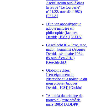
André Rollin publié dans
la revue "Le fou parle"
n°21/22, nov-déc 1982)
[PSLA]
D'un ton apocalyptique
adopté naguère en
philosophie (Jacques
Derrida, 1983) [DUTA]
Geschlecht III - Sexe, race,
nation, humanité (Jacques
Derrida, séminaire 1984-
85 publié en 2018)
[Geschlecht3]
Otobiographies,
L'enseignement de
Nietzsche et la politique du
nom propre (Jacques
Derrida, 1984) [Otobio]
"Au-delà du principe de
pouvoir" (texte daté de
mars 1985) [ADDPP]