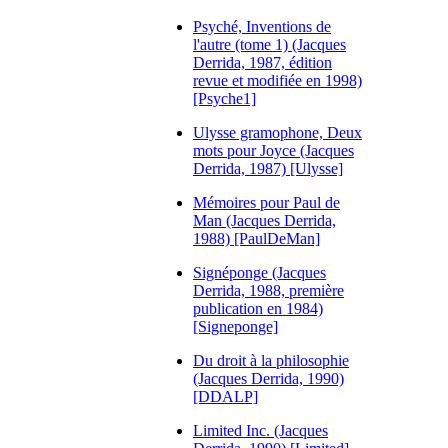
Psyché, Inventions de
l'autre (tome 1) (Jacques
Derrida, 1987, édition
revue et modifiée en 1998)
[Psyche1]
Ulysse gramophone, Deux
mots pour Joyce (Jacques
Derrida, 1987) [Ulysse]
Mémoires pour Paul de
Man (Jacques Derrida,
1988) [PaulDeMan]
Signéponge (Jacques
Derrida, 1988, première
publication en 1984)
[Signeponge]
Du droit à la philosophie
(Jacques Derrida, 1990)
[DDALP]
Limited Inc. (Jacques