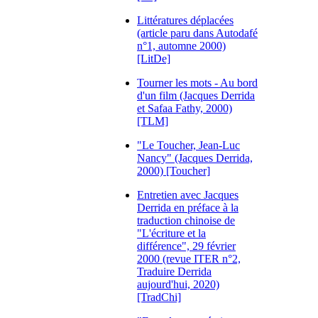
Littératures déplacées
(article paru dans Autodafé
n°1, automne 2000)
[LitDe]
Tourner les mots - Au bord
d'un film (Jacques Derrida
et Safaa Fathy, 2000)
[TLM]
"Le Toucher, Jean-Luc
Nancy" (Jacques Derrida,
2000) [Toucher]
Entretien avec Jacques
Derrida en préface à la
traduction chinoise de
"L'écriture et la
différence", 29 février
2000 (revue ITER n°2,
Traduire Derrida
aujourd'hui, 2020)
[TradChi]