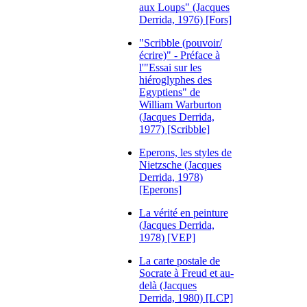
aux Loups" (Jacques
Derrida, 1976) [Fors]
"Scribble (pouvoir/
écrire)" - Préface à
l'"Essai sur les
hiéroglyphes des
Egyptiens" de
William Warburton
(Jacques Derrida,
1977) [Scribble]
Eperons, les styles de
Nietzsche (Jacques
Derrida, 1978)
[Eperons]
La vérité en peinture
(Jacques Derrida,
1978) [VEP]
La carte postale de
Socrate à Freud et au-
delà (Jacques
Derrida, 1980) [LCP]