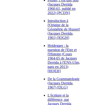
Penser, c'est dire non
(Jacques Derrida
1960-61, publié en
2022) [PCDN]
Introduction à
l'Origine de la
Géométrie de Husserl
(Jacques Derrida,
1961) [IOGH]
Heidegger : la
question de l'Etre et
l'Histoire (Cours
1964-65 de Jacques
Derrida à l'ENS-Ulm,
paru en 2013)
[HQEH]
De la Grammatologie
(Jacques Derrida,
1967) [DLG]
L'écriture et la
différence, par
Jacques Derrida