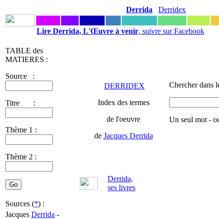
Derrida
Derridex
Lire Derrida, L'Œuvre à venir
, suivre sur Facebook
TABLE des
MATIERES :
Source :
Chercher dans l
DERRIDEX
Index des termes
Titre :
de l'oeuvre
Un seul mot - o
Thème 1 :
de
Jacques Derrida
Thème 2 :
Derrida,
ses livres
Sources (
*
) :
Jacques
Derrida
-