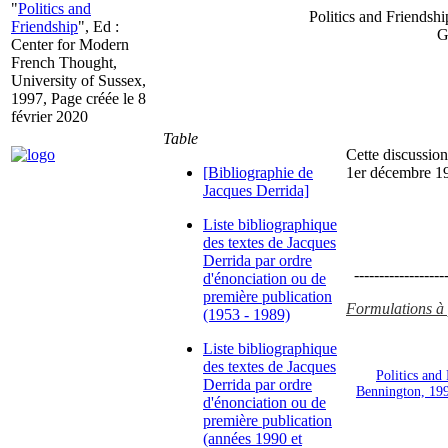
"
Politics and
Politics and Friendsh
Friendship
", Ed :
G
Center for Modern
French Thought,
University of Sussex,
1997, Page créée le 8
février 2020
Table
Cette discussion
[Bibliographie de
1er décembre 1
Jacques Derrida]
Liste bibliographique
des textes de Jacques
Derrida par ordre
-------------------
d'énonciation ou de
première publication
Formulations à p
(1953 - 1989)
Liste bibliographique
des textes de Jacques
Politics and
Derrida par ordre
Bennington, 19
d'énonciation ou de
première publication
(années 1990 et