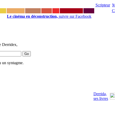
Scripteur
M
C
Le cinéma en déconstruction,
suivre sur Facebook
e Derridex,
u un syntagme.
Derrida,
ses livres