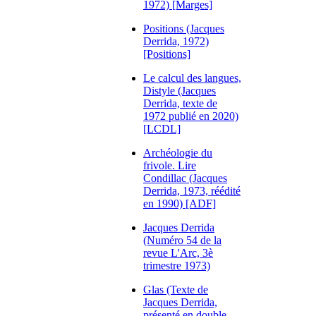
1972) [Marges]
Positions (Jacques
Derrida, 1972)
[Positions]
Le calcul des langues,
Distyle (Jacques
Derrida, texte de
1972 publié en 2020)
[LCDL]
Archéologie du
frivole. Lire
Condillac (Jacques
Derrida, 1973, réédité
en 1990) [ADF]
Jacques Derrida
(Numéro 54 de la
revue L'Arc, 3è
trimestre 1973)
Glas (Texte de
Jacques Derrida,
présenté en double