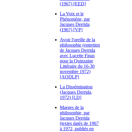
(1967) [EED]
La Voix et le
Phénomène, par
Jacques Derrida
(1967) [VP]
Avoir l'oreille de la
philosophie (entretien
de Jacques Derrida
avec Lucette Finas
pour la Quinzaine
Littéraire du 16-30
novembre 1972)
[AODLP]
La Dissémination
(Jacques Derrida,
1972) [LD]
Marges de la
philosophie, par
Jacques Derrida
(textes datés de 1967
à 1972, publiés en