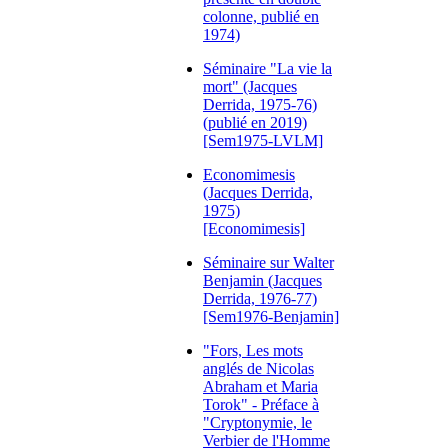
colonne, publié en
1974)
Séminaire "La vie la
mort" (Jacques
Derrida, 1975-76)
(publié en 2019)
[Sem1975-LVLM]
Economimesis
(Jacques Derrida,
1975)
[Economimesis]
Séminaire sur Walter
Benjamin (Jacques
Derrida, 1976-77)
[Sem1976-Benjamin]
"Fors, Les mots
anglés de Nicolas
Abraham et Maria
Torok" - Préface à
"Cryptonymie, le
Verbier de l'Homme